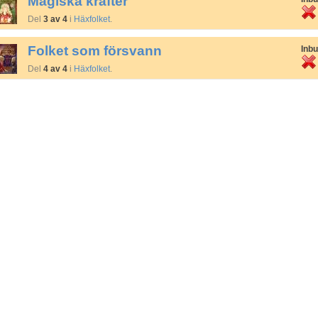
Magiska krafter
Del
3 av 4
i
Häxfolket
.
Folket som försvann
Inb
Del
4 av 4
i
Häxfolket
.