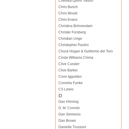
Chelsea Quinn Yarbro
Chris Bunch
Chris Mould
Chris Evans
Christina Brönnestam
Christer Forsberg
Christian Unge
Christopher Paolini
Chuck Hogan & Guillermo del Toro
Cinda Williams Chima
Clive Cussler
Clive Barker
Conn Iggulden
Cornelia Funke
CS Lewis
D
Dan Hörning
D. M. Cornish
Dan Simmons
Dan Brown
Danielle Trussoni