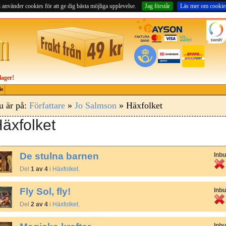
 använder cookies för att ge dig bästa möjliga upplevelse.
Jag förstår
Läs mer om cookie
lager!
is
u är på:
Författare
»
Jo Salmson
» Häxfolket
äxfolket
De stulna barnen
Inb
Del
1 av 4
i
Häxfolket
.
Fly Sol, fly!
Inb
Del
2 av 4
i
Häxfolket
.
Inb