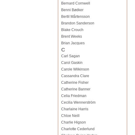
Bernard Cornwell
Benni Bødker
Bertil Mårtensson
Brandon Sanderson
Blake Crouch
Brent Weeks
Brian Jacques
C
Carl Sagan
Carol Gaskin
Carole Wilkinson
Cassandra Clare
Catherine Fisher
Catherine Banner
Celia Friedman
Cecilia Wennerström
Charlaine Harris
Chloe Neill
Charlie Higson
Charlotte Cederlund