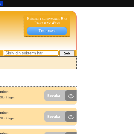
s
0
böcker i kundvagnen:
0
kr
Frakt från:
49
kr
Till kassan
Sök
unden
Bevaka
Slut i lager.
unden
Bevaka
Slut i lager.
unden