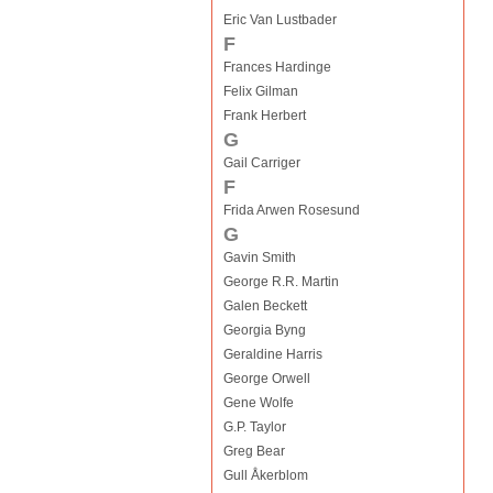
Eric Van Lustbader
F
Frances Hardinge
Felix Gilman
Frank Herbert
G
Gail Carriger
F
Frida Arwen Rosesund
G
Gavin Smith
George R.R. Martin
Galen Beckett
Georgia Byng
Geraldine Harris
George Orwell
Gene Wolfe
G.P. Taylor
Greg Bear
Gull Åkerblom