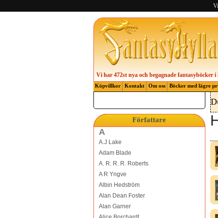
Vi
Vi har 472st nya och begagnade fantasyböcker i 
Köpvillkor
Kontakt
Om oss
Böcker med lägre pr
D
H
Författare
A
A.J Lake
Adam Blade
A. R. R. R. Roberts
A R Yngve
Albin Hedström
Alan Dean Foster
Alan Garner
Alice Borchardt