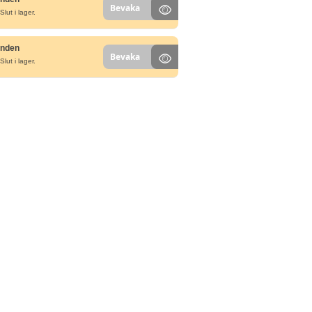
Bevaka
Slut i lager.
unden
Bevaka
Slut i lager.