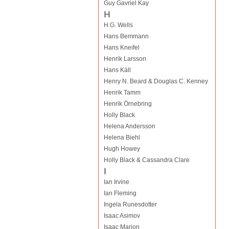
Guy Gavriel Kay
H
H.G. Wells
Hans Bemmann
Hans Kneifel
Henrik Larsson
Hans Käll
Henry N. Beard & Douglas C. Kenney
Henrik Tamm
Henrik Örnebring
Holly Black
Helena Andersson
Helena Biehl
Hugh Howey
Holly Black & Cassandra Clare
I
Ian Irvine
Ian Fleming
Ingela Runesdotter
Isaac Asimov
Isaac Marion