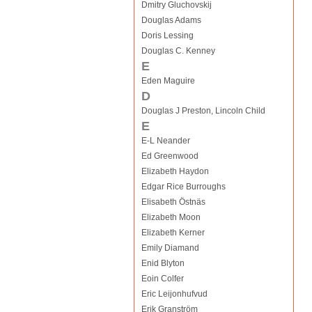
Dmitry Gluchovskij
Douglas Adams
Doris Lessing
Douglas C. Kenney
E
Eden Maguire
D
Douglas J Preston, Lincoln Child
E
E-L Neander
Ed Greenwood
Elizabeth Haydon
Edgar Rice Burroughs
Elisabeth Östnäs
Elizabeth Moon
Elizabeth Kerner
Emily Diamand
Enid Blyton
Eoin Colfer
Eric Leijonhufvud
Erik Granström