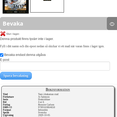
Bevaka
Slut i lager.
Denna produkt finns tyvärr inte i lager.
Fyll i ditt namn och din epost nedan så skickar vi ett mail när varan finns i lager igen.
Bevaka endast denna utgåva
E-post
Spara bevakning
Bokinformation
Titel
Tam i drakarnas stad
Författare
Jo Salmson
Serie
Drakriddare
Del
4 av 6
Förlag
Bonnier Carlsen
ISBN-13
9789163864650
Format
Inbunden
Språk
Svenska
Utgivning
2009-10-05