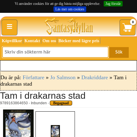
Vi använder cookies för att ge dig bästa möjliga upplevelse.
Jag förstår
Läs mer om cookies
≡
0
Köpvillkor
Kontakt
Om oss
Böcker med lägre pris
Sök
Du är på:
Författare
»
Jo Salmson
»
Drakriddare
» Tam i
drakarnas stad
Tam i drakarnas stad
9789163864650 - Inbunden -
Begagnad