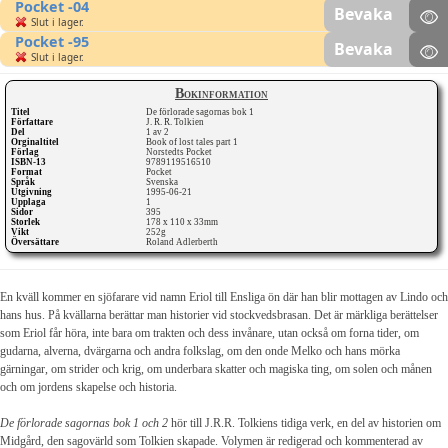
Pocket -04
Bevaka
Slut i lager.
Pocket -95
Bevaka
Slut i lager.
Bokinformation
Titel
De förlorade sagornas bok 1
Författare
J. R. R. Tolkien
Del
1 av 2
Orginaltitel
Book of lost tales part 1
Förlag
Norstedts Pocket
ISBN-13
9789119516510
Format
Pocket
Språk
Svenska
Utgivning
1995-06-21
Upplaga
1
Sidor
395
Storlek
178 x 110 x 33mm
Vikt
252g
Översättare
Roland Adlerberth
En kväll kommer en sjöfarare vid namn Eriol till Ensliga ön där han blir mottagen av Lindo och
hans hus. På kvällarna berättar man historier vid stockvedsbrasan. Det är märkliga berättelser
som Eriol får höra, inte bara om trakten och dess invånare, utan också om forna tider, om
gudarna, alverna, dvärgarna och andra folkslag, om den onde Melko och hans mörka
gärningar, om strider och krig, om underbara skatter och magiska ting, om solen och månen
och om jordens skapelse och historia.
De förlorade sagornas bok 1 och 2
hör till J.R.R. Tolkiens tidiga verk, en del av historien om
Midgård, den sagovärld som Tolkien skapade. Volymen är redigerad och kommenterad av