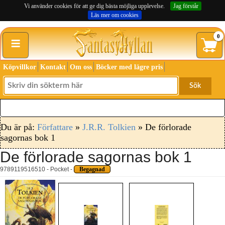
Vi använder cookies för att ge dig bästa möjliga upplevelse.
Jag förstår
Läs mer om cookies
≡
0
Köpvillkor
Kontakt
Om oss
Böcker med lägre pris
Sök
Du är på:
Författare
»
J.R.R. Tolkien
» De förlorade
sagornas bok 1
De förlorade sagornas bok 1
9789119516510 - Pocket -
Begagnad