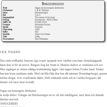
Bokinformation
Titel
Sagan om konungens återkomst
Författare
J. R. R. Tolkien
Serie
Härskarringen
Del
3 av 3
Orginaltitel
The return of the king
Förlag
Stockholm : AWE/Geber
ISBN-10
9120071310
Format
Inbunden Pocket
Språk
Svenska
Utgivning
1983
Sidor
362
Storlek
185x115x24mm
Vikt
248g
Översättare
Åke Ohlmarks
J.R.R. TOLKIEN
Den onde trollkarlen Saurons öga sveper spejande över världen som hans skräckinjagande
härar drar ut för att erövra. Ringens krig har brutit ut. Marken skälver av stridslarm och oro.
Men utgången av denna väldiga kraftmätning ligger i den tappre hoben Frodos hand. Endast
han kan bryta ondskans makt. Med sitt lilla följe drar han allt närmare Domedagsberget, genom
mörka skogar, över svartbrända slätter, förbi stinkande träsk och in i mörka bergspass där
fiender och faror lurar överallt.
Sagan om konungens återkomst
är tredje delen i Trilogin om Härskarringen ett av vår tids märkligaste, mest lästa och älskade
litterära storverk.
AWE/GEBERS