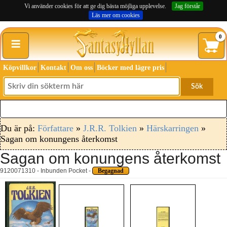
Vi använder cookies för att ge dig bästa möjliga upplevelse.
Jag förstår
Läs mer om cookies
≡
0
Köpvillkor
Kontakt
Om oss
Böcker med lägre pris
Sök
Du är på:
Författare
»
J.R.R. Tolkien
»
Härskarringen
»
Sagan om konungens återkomst
Sagan om konungens återkomst
9120071310 - Inbunden Pocket -
Begagnad