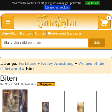
Vi använder cookies för att ge dig bästa möjliga upplevelse.
Jag förstår
Läs mer om cookies
≡
0
Köpvillkor
Kontakt
Om oss
Böcker med lägre pris
Sök
Du är på:
Författare
»
Kelley Armstrong
»
Women of the
Otherworld
» Biten
Biten
9789177151418 - Pocket -
Begagnad