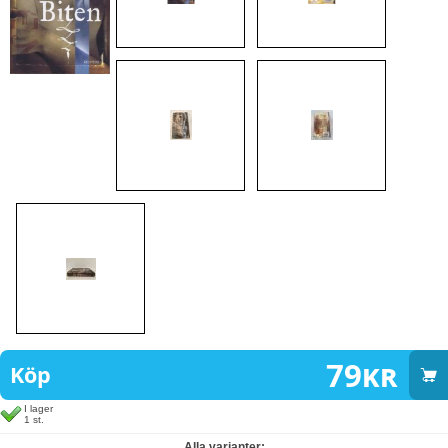
79
kr
Köp
I lager
1 st.
Alla varianter: