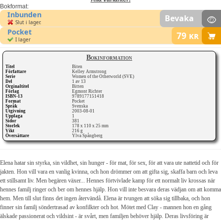
Bokformat:
Inbunden
Bevaka
Slut i lager.
Pocket
79
kr
I lager
Bokinformation
Titel
Biten
Författare
Kelley Armstrong
Serie
Women of the Otherworld (SVE)
Del
1 av 13
Orginaltitel
Bitten
Förlag
Egmont Richter
ISBN-13
9789177151418
Format
Pocket
Språk
Svenska
Utgivning
2003-08-01
Upplaga
1
Sidor
381
Storlek
178 x 110 x 25 mm
Vikt
216 g
Översättare
Ylva Spångberg
Elena hatar sin styrka, sin vildhet, sin hunger - för mat, för sex, för att vara ute nattetid och för
jakten. Hon vill vara en vanlig kvinna, och hon drömmer om att gifta sig, skaffa barn och leva
ett stillsamt liv. Men begären växer... Hennes förtvivlade kamp för ett normalt liv krossas när
hennes familj ringer och ber om hennes hjälp. Hon vill inte besvara deras vädjan om att komma
hem. Men till slut finns det ingen återvändå. Elena är tvungen att söka sig tillbaka, och hon
finner sin familj söndertrasad av konfilkter och hot. Mötet med Clay - mannen hon en gång
älskade passionerat och vildsint - är svårt, men familjen behöver hjälp. Deras livsföring är