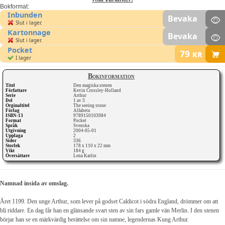
Bokformat:
Inbunden
Bevaka
Slut i lager.
Kartonnage
Bevaka
Slut i lager.
Pocket
79
kr
I lager
Bokinformation
Titel
Den magiska stenen
Författare
Kevin Crossley-Holland
Serie
Arthur
Del
1 av 3
Orginaltitel
The seeing stone
Förlag
Alfabeta
ISBN-13
9789150103984
Format
Pocket
Språk
Svenska
Utgivning
2004-05-01
Upplaga
2
Sidor
336
Storlek
178 x 110 x 22 mm
Vikt
184 g
Översättare
Lena Karlin
Namnad insida av omslag.
Året 1199. Den unge Arthur, som lever på godset Caldicot i södra England, drömmer om att
bli riddare. En dag får han en glänsande svart sten av sin fars gamle vän Merlin. I den stenen
börjar han se en märkvärdig berättelse om sin namne, legendernas Kung Arthur.