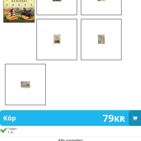
79
kr
Köp
I lager
1 st.
Alla varianter: