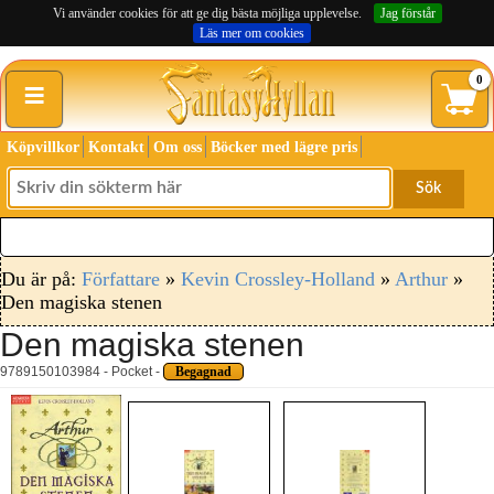
Vi använder cookies för att ge dig bästa möjliga upplevelse.
Jag förstår
Läs mer om cookies
≡
0
Köpvillkor
Kontakt
Om oss
Böcker med lägre pris
Sök
Du är på:
Författare
»
Kevin Crossley-Holland
»
Arthur
»
Den magiska stenen
Den magiska stenen
9789150103984 - Pocket -
Begagnad