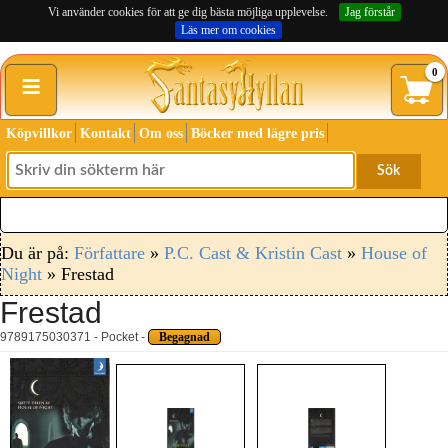
Vi använder cookies för att ge dig bästa möjliga upplevelse.
Jag förstår
Läs mer om cookies
≡
0
Köpvillkor
Kontakt
Om oss
Böcker med lägre pris
Sök
Du är på:
Författare
»
P.C. Cast & Kristin Cast
»
House of
Night
» Frestad
Frestad
9789175030371 - Pocket -
Begagnad