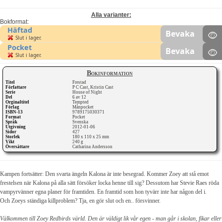
Alla varianter:
Bokformat:
Häftad
Bevaka
Slut i lager.
Pocket
Bevaka
Slut i lager.
Bokinformation
Titel
Frestad
Författare
P C Cast, Kristin Cast
Serie
House of Night
Del
6 av 12
Orginaltitel
Tempted
Förlag
Månpocket
ISBN-13
9789175030371
Format
Pocket
Språk
Svenska
Utgivning
2012-01-06
Sidor
427
Storlek
180 x 110 x 25 mm
Vikt
240 g
Översättare
Catharina Andersson
Kampen fortsätter: Den svarta ängeln Kalona är inte besegrad. Kommer Zoey att stå emot
frestelsen när Kalona på alla sätt försöker locka henne till sig? Dessutom har Stevie Raes röda
vampyrvänner egna planer för framtiden. En framtid som hon tyvärr inte har någon del i.
Och Zoeys ständiga killproblem? Tja, en gör slut och en.. försvinner.
Välkommen till Zoey Redbirds värld. Den är väldigt lik vår egen - man går i skolan, fikar eller