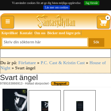
Vi använder cookies för att ge dig bästa möjliga upplevelse.
Jag förstår
Läs mer om cookies
≡
0
Köpvillkor
Kontakt
Om oss
Böcker med lägre pris
Sök
Du är på:
Författare
»
P.C. Cast & Kristin Cast
»
House of
Night
» Svart ängel
Svart ängel
9789163866913 - Häftad storpocket -
Begagnad