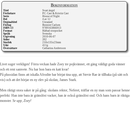
Bokinformation
Titel
Svart ängel
Författare
P.C. Cast & Kristin Cast
Serie
House of Night
Del
4 av 12
Orginaltitel
Untamed
Förlag
Bonnier Carlsen
ISBN-13
9789163866913
Format
Häftad storpocket
Språk
Svenska
Utgivning
2010-06-07
Sidor
392
Storlek
210x135x23mm
Vikt
411g
Översättare
Catharina Andersson
Livet suger verkligen! Förra veckan hade Zoey tre pojkvänner, ett gäng väldigt goda vänner
och ett rent samvete. Nu har hon bara en katt kvar!
På plussidan finns att iskalla Afrodite har börjat tina upp, att Stevie Rae är tillbaka (på sätt och
vis) och att det börjar en ny elev på skolan, James Stark.
Men riktigt stora saker är på gång: skolans rektor, Neferet, träffar en ny man som passar henne
perfekt. Han inte bara är gränslöst vacker, han är också gränslöst ond. Och hans barn är riktiga
monster.
Se upp, Zoey!