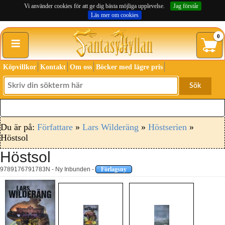
Vi använder cookies för att ge dig bästa möjliga upplevelse.
Jag förstår
Läs mer om cookies
≡
0
Köpvillkor
Kontakt
Om oss
Böcker med lägre pris
Sök
Du är på:
Författare
»
Lars Wilderäng
»
Höstserien
»
Höstsol
Höstsol
9789176791783N - Ny Inbunden -
Förlagsny