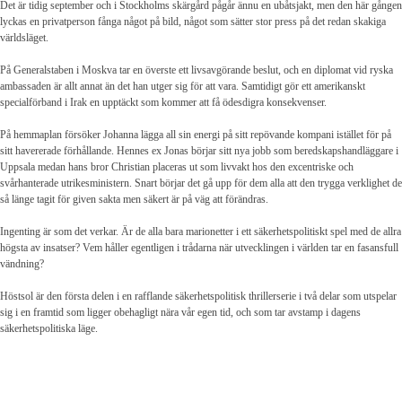
Det är tidig september och i Stockholms skärgård pågår ännu en ubåtsjakt, men den här gången
lyckas en privatperson fånga något på bild, något som sätter stor press på det redan skakiga
världsläget.
På Generalstaben i Moskva tar en överste ett livsavgörande beslut, och en diplomat vid ryska
ambassaden är allt annat än det han utger sig för att vara. Samtidigt gör ett amerikanskt
specialförband i Irak en upptäckt som kommer att få ödesdigra konsekvenser.
På hemmaplan försöker Johanna lägga all sin energi på sitt repövande kompani istället för på
sitt havererade förhållande. Hennes ex Jonas börjar sitt nya jobb som beredskapshandläggare i
Uppsala medan hans bror Christian placeras ut som livvakt hos den excentriske och
svårhanterade utrikesministern. Snart börjar det gå upp för dem alla att den trygga verklighet de
så länge tagit för given sakta men säkert är på väg att förändras.
Ingenting är som det verkar. Är de alla bara marionetter i ett säkerhetspolitiskt spel med de allra
högsta av insatser? Vem håller egentligen i trådarna när utvecklingen i världen tar en fasansfull
vändning?
Höstsol är den första delen i en rafflande säkerhetspolitisk thrillerserie i två delar som utspelar
sig i en framtid som ligger obehagligt nära vår egen tid, och som tar avstamp i dagens
säkerhetspolitiska läge.