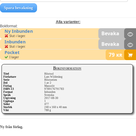
Spara bevakning
Alla varianter:
Bokformat:
Ny Inbunden
Bevaka
Slut i lager.
Inbunden
Bevaka
Slut i lager.
Pocket
79
kr
I lager
Bokinformation
Titel
Höstsol
Författare
Lars Wilderäng
Serie
Höstserien
Del
1 av 2
Förlag
Massolit
ISBN-13
9789176791783
Format
Inbunden
Språk
Svenska
Utgivning
2017-08-30
Upplaga
1
Sidor
477
Storlek
240 x 160 x 40 mm
Vikt
788 g
Ny från förlag.