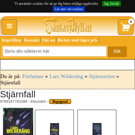
Vi använder cookies för att ge dig bästa möjliga upplevelse.
Jag förstår
Läs mer om cookies
≡
0
Köpvillkor
Kontakt
Om oss
Böcker med lägre pris
Sök
Du är på:
Författare
»
Lars Wilderäng
»
Stjärnserien
»
Stjärnfall
Stjärnfall
9789187783388 - Inbunden -
Begagnad