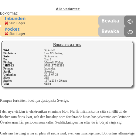
Alla varianter:
Bokformat:
Inbunden
Bevaka
Slut i lager.
Pocket
Bevaka
Slut i lager.
Bokinformation
Titel
Stjärnfall
Författare
Lars Wilderäng
Serie
Stjärnserien
Del
2 av 3
Förlag
Massolit Förlag
ISBN-13
9789187783388
Format
Inbunden
Språk
Svenska
Utgivning
2015-07-28
Sidor
395
Storlek
167 x 233 x 29 mm
Vikt
618 g
Kampen fortsätter, i det nya dystopiska Sverige.
I den nya världen är elektroniken ett minne blott. Nu får människorna sätta sin tillit till de
böcker som finns kvar, och den kunskap som fortfarande hittas hos yrkesmän och kvinnor.
Överlevarna från perioden som kallas Nedsläckningen har efter tio år börjat vänja sig.
Carlstens fästning är nu en plats att räkna med, även om missnöjet med Bohusläns allsmäktige