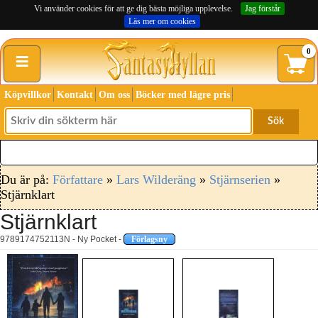
Vi använder cookies för att ge dig bästa möjliga upplevelse.
Jag förstår
Läs mer om cookies
≡
0
Köpvillkor
Kontakt
Om oss
Böcker med lägre pris
Sök
Du är på:
Författare
»
Lars Wilderäng
»
Stjärnserien
»
Stjärnklart
Stjärnklart
9789174752113N - Ny Pocket -
Förlagsny