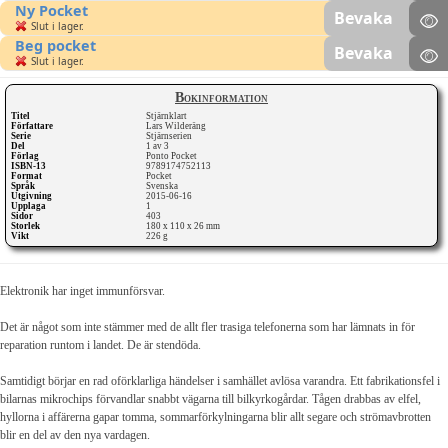
Ny Pocket
Bevaka
Slut i lager.
Beg pocket
Bevaka
Slut i lager.
Bokinformation
Titel
Stjärnklart
Författare
Lars Wilderäng
Serie
Stjärnserien
Del
1 av 3
Förlag
Ponto Pocket
ISBN-13
9789174752113
Format
Pocket
Språk
Svenska
Utgivning
2015-06-16
Upplaga
1
Sidor
403
Storlek
180 x 110 x 26 mm
Vikt
226 g
Elektronik har inget immunförsvar.
Det är något som inte stämmer med de allt fler trasiga telefonerna som har lämnats in för
reparation runtom i landet. De är stendöda.
Samtidigt börjar en rad oförklarliga händelser i samhället avlösa varandra. Ett fabrikationsfel i
bilarnas mikrochips förvandlar snabbt vägarna till bilkyrkogårdar. Tågen drabbas av elfel,
hyllorna i affärerna gapar tomma, sommarförkylningarna blir allt segare och strömavbrotten
blir en del av den nya vardagen.