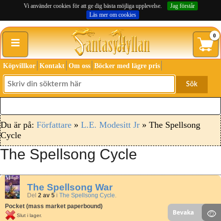
Vi använder cookies för att ge dig bästa möjliga upplevelse.
Jag förstår
Läs mer om cookies
≡
0
Köpvillkor
Kontakt
Om oss
Böcker med lägre pris
Sök
Du är på:
Författare
»
L.E. Modesitt Jr
» The Spellsong
Cycle
The Spellsong Cycle
The Spellsong War
Del
2 av 5
i
The Spellsong Cycle
.
Pocket (mass market paperbound)
Bevaka
Slut i lager.