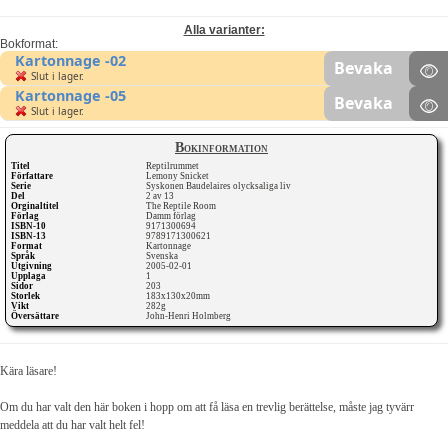
Alla varianter:
Bokformat:
Kartonnage -02
Bevaka
Slut i lager.
Kartonnage -05
Bevaka
Slut i lager.
Bokinformation
Titel
Reptilrummet
Författare
Lemony Snicket
Serie
Syskonen Baudelaires olycksaliga liv
Del
2 av 13
Orginaltitel
The Reptile Room
Förlag
Damm förlag
ISBN-10
9171300694
ISBN-13
9789171300621
Format
Kartonnage
Språk
Svenska
Utgivning
2005-02-01
Upplaga
1
Sidor
203
Storlek
183x130x20mm
Vikt
282g
Översättare
John-Henri Holmberg
Kära läsare!
Om du har valt den här boken i hopp om att få läsa en trevlig berättelse, måste jag tyvärr
meddela att du har valt helt fel!