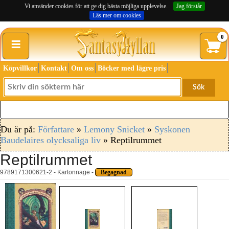
Vi använder cookies för att ge dig bästa möjliga upplevelse.
Jag förstår
Läs mer om cookies
≡
0
Köpvillkor
Kontakt
Om oss
Böcker med lägre pris
Sök
Du är på:
Författare
»
Lemony Snicket
»
Syskonen
Baudelaires olycksaliga liv
» Reptilrummet
Reptilrummet
9789171300621-2 - Kartonnage -
Begagnad