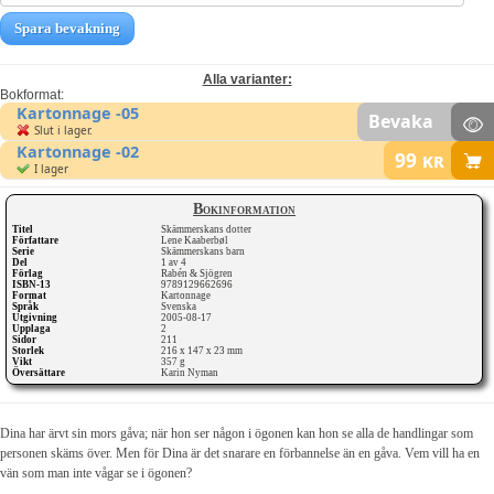
Spara bevakning
Alla varianter:
Bokformat:
Kartonnage -05
Bevaka
Slut i lager.
Kartonnage -02
99
kr
I lager
Bokinformation
Titel
Skämmerskans dotter
Författare
Lene Kaaberbøl
Serie
Skämmerskans barn
Del
1 av 4
Förlag
Rabén & Sjögren
ISBN-13
9789129662696
Format
Kartonnage
Språk
Svenska
Utgivning
2005-08-17
Upplaga
2
Sidor
211
Storlek
216 x 147 x 23 mm
Vikt
357 g
Översättare
Karin Nyman
Dina har ärvt sin mors gåva; när hon ser någon i ögonen kan hon se alla de handlingar som
personen skäms över. Men för Dina är det snarare en förbannelse än en gåva. Vem vill ha en
vän som man inte vågar se i ögonen?