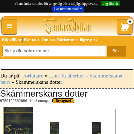
Vi använder cookies för att ge dig bästa möjliga upplevelse.
Jag förstår
Läs mer om cookies
≡
0
Köpvillkor
Kontakt
Om oss
Böcker med lägre pris
Sök
Du är på:
Författare
»
Lene Kaaberbøl
»
Skämmerskans
barn
» Skämmerskans dotter
Skämmerskans dotter
9789129662696 - Kartonnage -
Begagnad