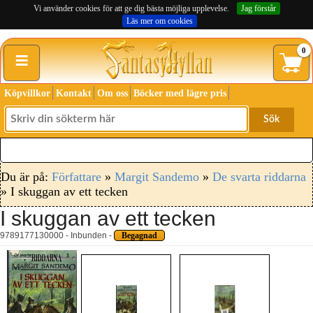
Vi använder cookies för att ge dig bästa möjliga upplevelse.
Jag förstår
Läs mer om cookies
≡
0
Köpvillkor
Kontakt
Om oss
Böcker med lägre pris
Sök
Du är på:
Författare
»
Margit Sandemo
»
De svarta riddarna
» I skuggan av ett tecken
I skuggan av ett tecken
9789177130000 - Inbunden -
Begagnad