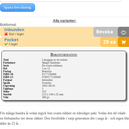
Spara bevakning
Alla varianter:
Bokformat:
Inbunden
Bevaka
Slut i lager.
Pocket
29
kr
I lager
Bokinformation
Titel
I skuggan av ett tecken
Författare
Margit Sandemo
Serie
De svarta riddarna
Del
1 av 12
Förlag
Boknöje
ISBN-10
9177130006
ISBN-13
9789177130000
Format
Inbunden
Språk
Svenska
Utgivning
2001-08-01
Upplaga
1
Sidor
252
Storlek
212 x 140 x 25 mm
Vikt
386 gr
För många hundra år sedan ingick fem svarta riddare en ödesdiger pakt. Sedan den tid vilade
en förbannelse öer deras släkter. Den förstfödde i varje generation dör i unga år - och ingen blir
äldre än 25 år...