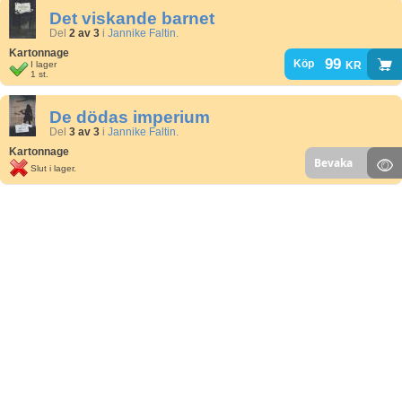
Det viskande barnet
Del
2 av 3
i
Jannike Faltin
.
Kartonnage
99
kr
Köp
I lager
1 st.
De dödas imperium
Del
3 av 3
i
Jannike Faltin
.
Kartonnage
Bevaka
Slut i lager.