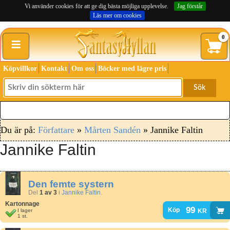
Vi använder cookies för att ge dig bästa möjliga upplevelse.
Jag förstår
Läs mer om cookies
≡
0
Köpvillkor
Kontakt
Om oss
Böcker med lägre pris
Sök
Du är på:
Författare
»
Mårten Sandén
» Jannike Faltin
Jannike Faltin
Den femte systern
Del
1 av 3
i
Jannike Faltin
.
Kartonnage
99
kr
Köp
I lager
1 st.