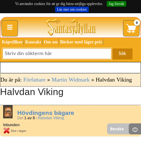
Vi använder cookies för att ge dig bästa möjliga upplevelse.
Jag förstår
Läs mer om cookies
≡
0
Köpvillkor
Kontakt
Om oss
Böcker med lägre pris
Sök
Du är på:
Författare
»
Martin Widmark
» Halvdan Viking
Halvdan Viking
Hövdingens bägare
Del
1 av 8
i
Halvdan Viking
.
Inbunden
Bevaka
Slut i lager.