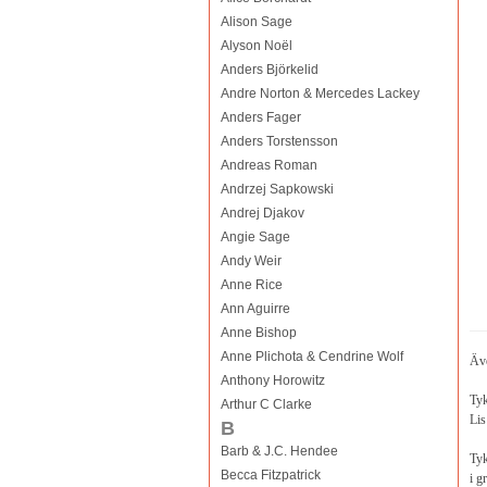
Alison Sage
Alyson Noël
Anders Björkelid
Andre Norton & Mercedes Lackey
Anders Fager
Anders Torstensson
Andreas Roman
Andrzej Sapkowski
Andrej Djakov
Angie Sage
Andy Weir
Anne Rice
Ann Aguirre
Anne Bishop
Anne Plichota & Cendrine Wolf
Äve
Anthony Horowitz
Tyk
Arthur C Clarke
Lis
B
Barb & J.C. Hendee
Tyk
Becca Fitzpatrick
i g