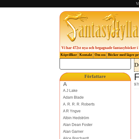
Vi
Vi har 472st nya och begagnade fantasyböcker i 
Köpvillkor
Kontakt
Om oss
Böcker med lägre pr
D
F
Författare
A
97
A.J Lake
Adam Blade
A. R. R. R. Roberts
A R Yngve
Albin Hedström
Alan Dean Foster
Alan Garner
Alice Borchardt