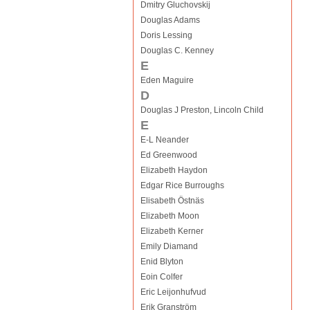
Dmitry Gluchovskij
Douglas Adams
Doris Lessing
Douglas C. Kenney
E
Eden Maguire
D
Douglas J Preston, Lincoln Child
E
E-L Neander
Ed Greenwood
Elizabeth Haydon
Edgar Rice Burroughs
Elisabeth Östnäs
Elizabeth Moon
Elizabeth Kerner
Emily Diamand
Enid Blyton
Eoin Colfer
Eric Leijonhufvud
Erik Granström