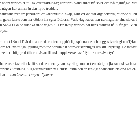
 andra världen är full av överraskningar; där finns bland annat två solar och två regnbågar. Me
a någon helt annan än den Tyko trodde...
lsammans med tre personer i ett vaudevillesällskap, som verkar märkligt bekanta, reser de till
en galen furste som har dödat sina egna föräldrar. Varje dag kastar han ner några av sina slavar i 
n Son-Li ska de försöka finna vägen till Den tredje världen där hans mamma hålls fången. Men a
erlyst.
rtornet i Son-Li" är den andra delen i en oupphörligt spännande och suggestiv trilogi om Tyko 
om för livsfarliga uppdrag men för honom allt närmare sanningen om sitt ursprung. De fantasti
verkar i hög grad till den nästan filmiska upplevelsen av "Tyko Flores äventyr".
n senaste favoritbok: första delen i en ny fantasytrilogi om en trettonårig pojke som slavarbeta
toriansk stämning, suggestiva bilder av Henrik Tamm och en ruskigt spännande historia om en on
ldar."
Lotta Olsson, Dagens Nyheter