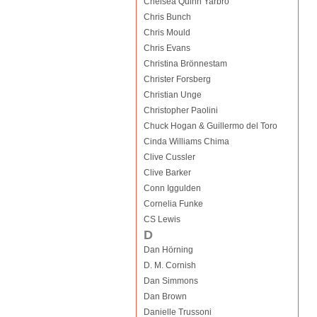
Chelsea Quinn Yarbro
Chris Bunch
Chris Mould
Chris Evans
Christina Brönnestam
Christer Forsberg
Christian Unge
Christopher Paolini
Chuck Hogan & Guillermo del Toro
Cinda Williams Chima
Clive Cussler
Clive Barker
Conn Iggulden
Cornelia Funke
CS Lewis
D
Dan Hörning
D. M. Cornish
Dan Simmons
Dan Brown
Danielle Trussoni