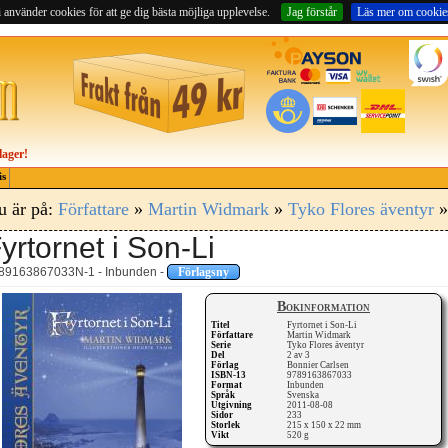
 använder cookies för att ge dig bästa möjliga upplevelse.
Jag förstår
Läs mer om cookie
lager!
is
u är på:
Författare
»
Martin Widmark
»
Tyko Flores äventyr
»
yrtornet i Son-Li
89163867033N-1 - Inbunden -
Förlagsny
Bokinformation
Titel
Fyrtornet i Son-Li
Författare
Martin Widmark
Serie
Tyko Flores äventyr
Del
2 av 3
Förlag
Bonnier Carlsen
ISBN-13
9789163867033
Format
Inbunden
Språk
Svenska
Utgivning
2011-08-08
Sidor
233
Storlek
215 x 150 x 22 mm
Vikt
520 g