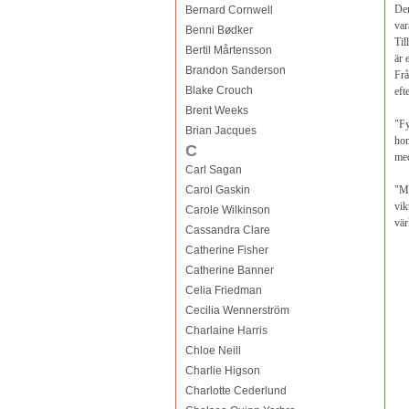
Den
Bernard Cornwell
var
Benni Bødker
Til
Bertil Mårtensson
är 
Brandon Sanderson
Frå
Blake Crouch
eft
Brent Weeks
"Fy
Brian Jacques
hon
C
med
Carl Sagan
Carol Gaskin
"Mi
vik
Carole Wilkinson
vär
Cassandra Clare
Catherine Fisher
Catherine Banner
Celia Friedman
Cecilia Wennerström
Charlaine Harris
Chloe Neill
Charlie Higson
Charlotte Cederlund