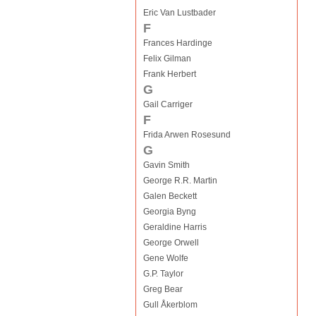
Eric Van Lustbader
F
Frances Hardinge
Felix Gilman
Frank Herbert
G
Gail Carriger
F
Frida Arwen Rosesund
G
Gavin Smith
George R.R. Martin
Galen Beckett
Georgia Byng
Geraldine Harris
George Orwell
Gene Wolfe
G.P. Taylor
Greg Bear
Gull Åkerblom