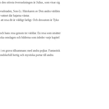
n den största överraskningen är Julius, som visar sig
 huvudstaden, Son-Li. Härskaren av Den andra världen
vattnet där hajarna väntar.
tt resa dit är väldigt farligt. Och dessutom är Tyko
och hans resa genom tre världar. En resa som utsätter
ska omslagen och bilderna som inleder varje kapitel
r i en gruva tillsammans med andra pojkar. Fantastisk
dskefull hertig och mystiska portar till andra