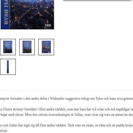
ntyret fortsätter i den andra delen i Widmarks suggestiva trilogi om Tyko och hans resa genom 
o Flores äventyr fortsätter i Den andra världen, som inte bara har två solar och två regnbågar
 hajar med slavar. Men den största överraskningen är Julius, som visar sig vara en annan än den
o och Julius har tagit sig till Den andra världen. Tack vare en skata, en råtta och en padda l
ruvan.