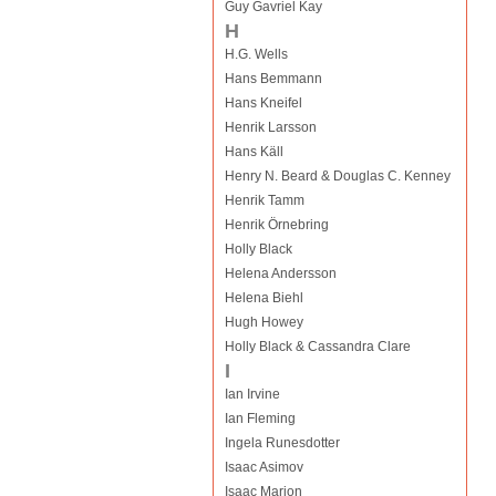
Guy Gavriel Kay
H
H.G. Wells
Hans Bemmann
Hans Kneifel
Henrik Larsson
Hans Käll
Henry N. Beard & Douglas C. Kenney
Henrik Tamm
Henrik Örnebring
Holly Black
Helena Andersson
Helena Biehl
Hugh Howey
Holly Black & Cassandra Clare
I
Ian Irvine
Ian Fleming
Ingela Runesdotter
Isaac Asimov
Isaac Marion