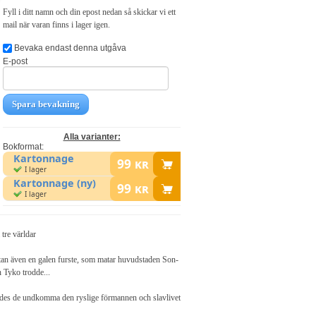
Fyll i ditt namn och din epost nedan så skickar vi ett
mail när varan finns i lager igen.
Bevaka endast denna utgåva
E-post
Spara bevakning
Alla varianter:
Bokformat:
Kartonnage
99
kr
I lager
Kartonnage (ny)
99
kr
I lager
tre världar
 utan även en galen furste, som matar huvudstaden Son-
 Tyko trodde...
yckades de undkomma den ryslige förmannen och slavlivet