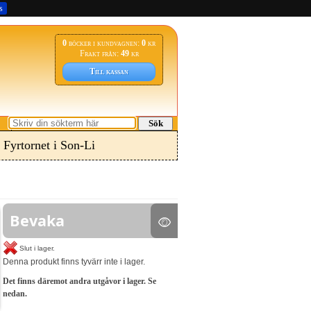
s
0
böcker i kundvagnen:
0
kr
Frakt från:
49
kr
Till kassan
Sök
 Fyrtornet i Son-Li
Bevaka
Slut i lager.
Denna produkt finns tyvärr inte i lager.
Det finns däremot andra utgåvor i lager. Se
nedan.