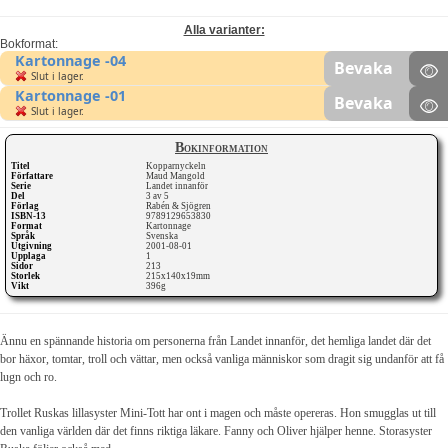
Alla varianter:
Bokformat:
Kartonnage -04
Bevaka
Slut i lager.
Kartonnage -01
Bevaka
Slut i lager.
Bokinformation
Titel
Kopparnyckeln
Författare
Maud Mangold
Serie
Landet innanför
Del
3 av 5
Förlag
Rabén & Sjögren
ISBN-13
9789129653830
Format
Kartonnage
Språk
Svenska
Utgivning
2001-08-01
Upplaga
1
Sidor
213
Storlek
215x140x19mm
Vikt
396g
Ännu en spännande historia om personerna från Landet innanför, det hemliga landet där det
bor häxor, tomtar, troll och vättar, men också vanliga människor som dragit sig undanför att få
lugn och ro.
Trollet Ruskas lillasyster Mini-Tott har ont i magen och måste opereras. Hon smugglas ut till
den vanliga världen där det finns riktiga läkare. Fanny och Oliver hjälper henne. Storasyster