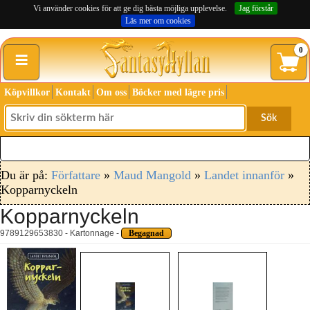
Vi använder cookies för att ge dig bästa möjliga upplevelse.
Jag förstår
Läs mer om cookies
≡
0
Köpvillkor
Kontakt
Om oss
Böcker med lägre pris
Sök
Du är på:
Författare
»
Maud Mangold
»
Landet innanför
»
Kopparnyckeln
Kopparnyckeln
9789129653830 - Kartonnage -
Begagnad