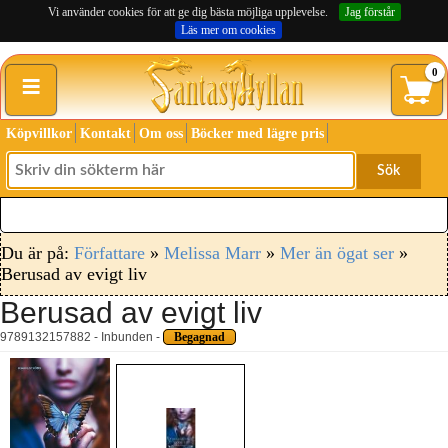
Vi använder cookies för att ge dig bästa möjliga upplevelse.
Jag förstår
Läs mer om cookies
≡
0
Köpvillkor
Kontakt
Om oss
Böcker med lägre pris
Sök
Du är på:
Författare
»
Melissa Marr
»
Mer än ögat ser
»
Berusad av evigt liv
Berusad av evigt liv
9789132157882 - Inbunden -
Begagnad