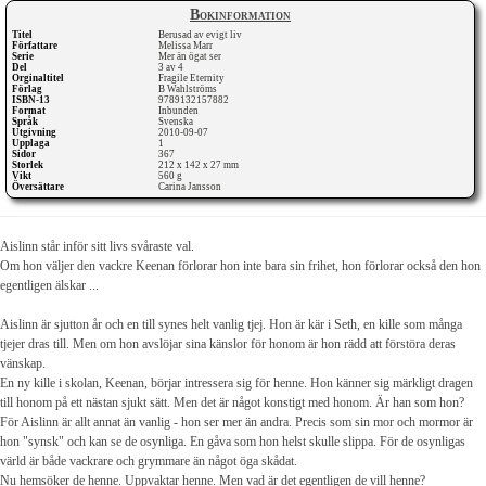
Bokinformation
Titel
Berusad av evigt liv
Författare
Melissa Marr
Serie
Mer än ögat ser
Del
3 av 4
Orginaltitel
Fragile Eternity
Förlag
B Wahlströms
ISBN-13
9789132157882
Format
Inbunden
Språk
Svenska
Utgivning
2010-09-07
Upplaga
1
Sidor
367
Storlek
212 x 142 x 27 mm
Vikt
560 g
Översättare
Carina Jansson
Aislinn står inför sitt livs svåraste val.
Om hon väljer den vackre Keenan förlorar hon inte bara sin frihet, hon förlorar också den hon
egentligen älskar ...
Aislinn är sjutton år och en till synes helt vanlig tjej. Hon är kär i Seth, en kille som många
tjejer dras till. Men om hon avslöjar sina känslor för honom är hon rädd att förstöra deras
vänskap.
En ny kille i skolan, Keenan, börjar intressera sig för henne. Hon känner sig märkligt dragen
till honom på ett nästan sjukt sätt. Men det är något konstigt med honom. Är han som hon?
För Aislinn är allt annat än vanlig - hon ser mer än andra. Precis som sin mor och mormor är
hon "synsk" och kan se de osynliga. En gåva som hon helst skulle slippa. För de osynligas
värld är både vackrare och grymmare än något öga skådat.
Nu hemsöker de henne. Uppvaktar henne. Men vad är det egentligen de vill henne?