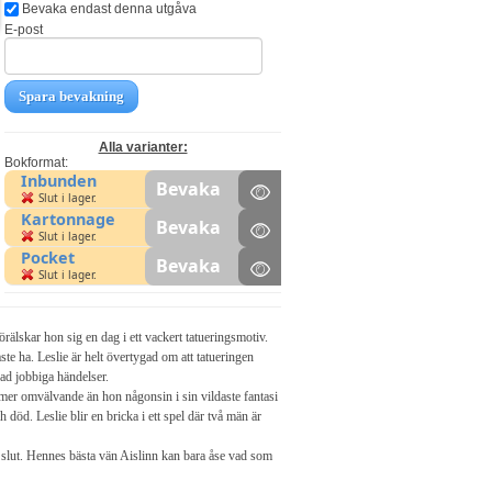
Bevaka endast denna utgåva
E-post
Spara bevakning
Alla varianter:
Bokformat:
Inbunden
Bevaka
Slut i lager.
Kartonnage
Bevaka
Slut i lager.
Pocket
Bevaka
Slut i lager.
örälskar hon sig en dag i ett vackert tatueringsmotiv.
te ha. Leslie är helt övertygad om att tatueringen
rad jobbiga händelser.
 mer omvälvande än hon någonsin i sin vildaste fantasi
 död. Leslie blir en bricka i ett spel där två män är
tt slut. Hennes bästa vän Aislinn kan bara åse vad som