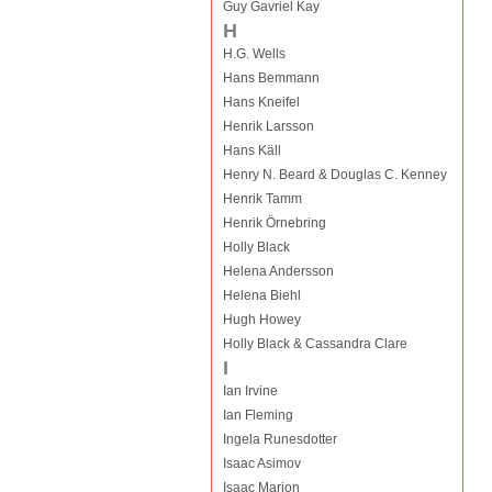
Guy Gavriel Kay
H
H.G. Wells
Hans Bemmann
Hans Kneifel
Henrik Larsson
Hans Käll
Henry N. Beard & Douglas C. Kenney
Henrik Tamm
Henrik Örnebring
Holly Black
Helena Andersson
Helena Biehl
Hugh Howey
Holly Black & Cassandra Clare
I
Ian Irvine
Ian Fleming
Ingela Runesdotter
Isaac Asimov
Isaac Marion