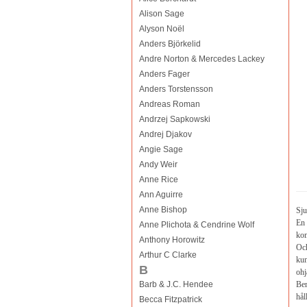
Alison Sage
Alyson Noël
Anders Björkelid
Andre Norton & Mercedes Lackey
Anders Fager
Anders Torstensson
Andreas Roman
Andrzej Sapkowski
Andrej Djakov
Angie Sage
Andy Weir
Anne Rice
Ann Aguirre
Anne Bishop
Sju
En 
Anne Plichota & Cendrine Wolf
kom
Anthony Horowitz
Och
Arthur C Clarke
kun
B
ohj
Barb & J.C. Hendee
Ber
hål
Becca Fitzpatrick