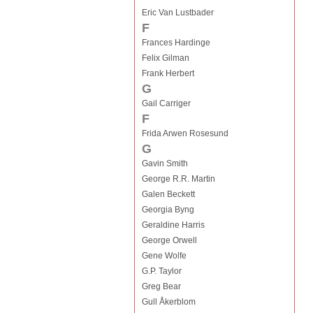
Eric Van Lustbader
F
Frances Hardinge
Felix Gilman
Frank Herbert
G
Gail Carriger
F
Frida Arwen Rosesund
G
Gavin Smith
George R.R. Martin
Galen Beckett
Georgia Byng
Geraldine Harris
George Orwell
Gene Wolfe
G.P. Taylor
Greg Bear
Gull Åkerblom