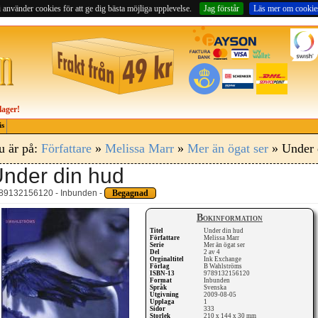
 använder cookies för att ge dig bästa möjliga upplevelse.
Jag förstår
Läs mer om cookie
lager!
is
u är på:
Författare
»
Melissa Marr
»
Mer än ögat ser
» Under 
nder din hud
89132156120 - Inbunden -
Begagnad
Bokinformation
Titel
Under din hud
Författare
Melissa Marr
Serie
Mer än ögat ser
Del
2 av 4
Orginaltitel
Ink Exchange
Förlag
B Wahlströms
ISBN-13
9789132156120
Format
Inbunden
Språk
Svenska
Utgivning
2009-08-05
Upplaga
1
Sidor
333
Storlek
210 x 144 x 30 mm