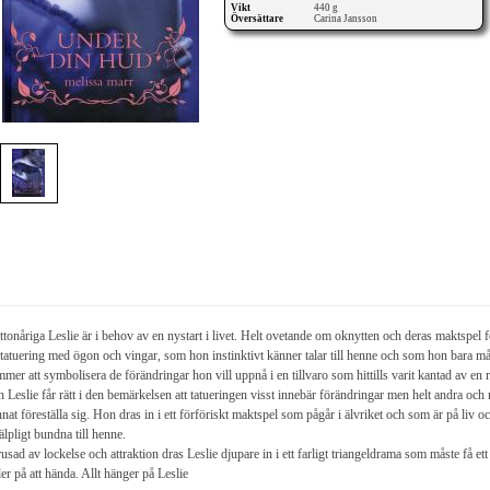
Vikt
440 g
Översättare
Carina Jansson
ttonåriga Leslie är i behov av en nystart i livet. Helt ovetande om oknytten och deras maktspel f
tatuering med ögon och vingar, som hon instinktivt känner talar till henne och som hon bara mås
mer att symbolisera de förändringar hon vill uppnå i en tillvaro som hittills varit kantad av en 
 Leslie får rätt i den bemärkelsen att tatueringen visst innebär förändringar men helt andra och
nat föreställa sig. Hon dras in i ett förföriskt maktspel som pågår i älvriket och som är på liv och
älpligt bundna till henne.
usad av lockelse och attraktion dras Leslie djupare in i ett farligt triangeldrama som måste få e
ler på att hända. Allt hänger på Leslie