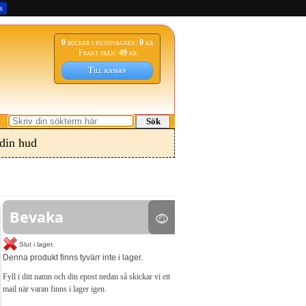
s
0
böcker i kundvagnen:
0
kr
Frakt från:
49
kr
Till kassan
Sök
din hud
Bevaka
Slut i lager.
Denna produkt finns tyvärr inte i lager.
Fyll i ditt namn och din epost nedan så skickar vi ett
mail när varan finns i lager igen.