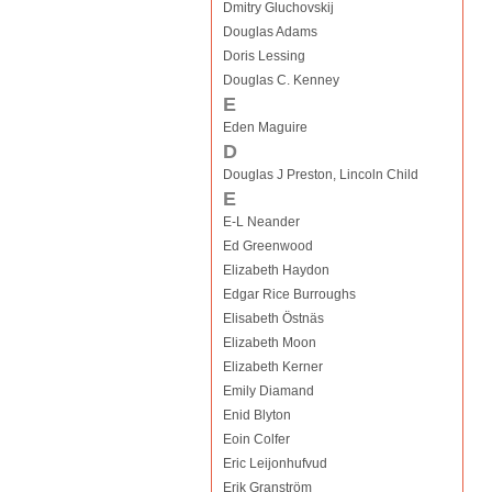
Dmitry Gluchovskij
Douglas Adams
Doris Lessing
Douglas C. Kenney
E
Eden Maguire
D
Douglas J Preston, Lincoln Child
E
E-L Neander
Ed Greenwood
Elizabeth Haydon
Edgar Rice Burroughs
Elisabeth Östnäs
Elizabeth Moon
Elizabeth Kerner
Emily Diamand
Enid Blyton
Eoin Colfer
Eric Leijonhufvud
Erik Granström