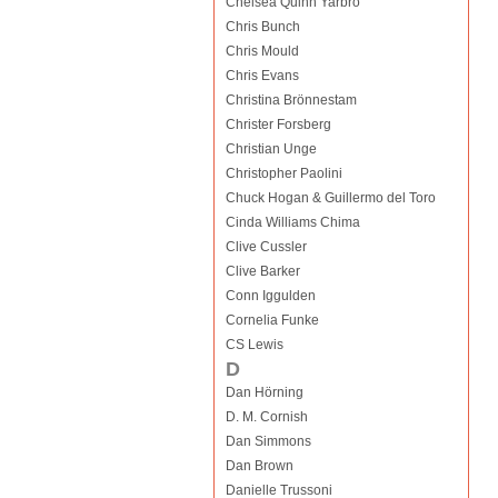
Chelsea Quinn Yarbro
Chris Bunch
Chris Mould
Chris Evans
Christina Brönnestam
Christer Forsberg
Christian Unge
Christopher Paolini
Chuck Hogan & Guillermo del Toro
Cinda Williams Chima
Clive Cussler
Clive Barker
Conn Iggulden
Cornelia Funke
CS Lewis
D
Dan Hörning
D. M. Cornish
Dan Simmons
Dan Brown
Danielle Trussoni