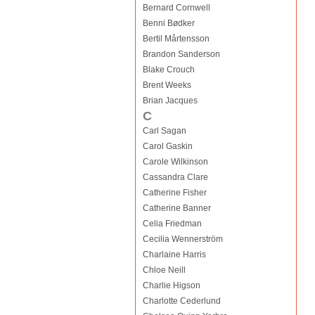
Bernard Cornwell
Benni Bødker
Bertil Mårtensson
Brandon Sanderson
Blake Crouch
Brent Weeks
Brian Jacques
C
Carl Sagan
Carol Gaskin
Carole Wilkinson
Cassandra Clare
Catherine Fisher
Catherine Banner
Celia Friedman
Cecilia Wennerström
Charlaine Harris
Chloe Neill
Charlie Higson
Charlotte Cederlund