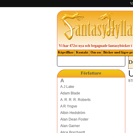
Vi
Vi har 472st nya och begagnade fantasyböcker i 
Köpvillkor
Kontakt
Om oss
Böcker med lägre pr
D
U
Författare
A
97
A.J Lake
Adam Blade
A. R. R. R. Roberts
A R Yngve
Albin Hedström
Alan Dean Foster
Alan Garner
Alice Borchardt