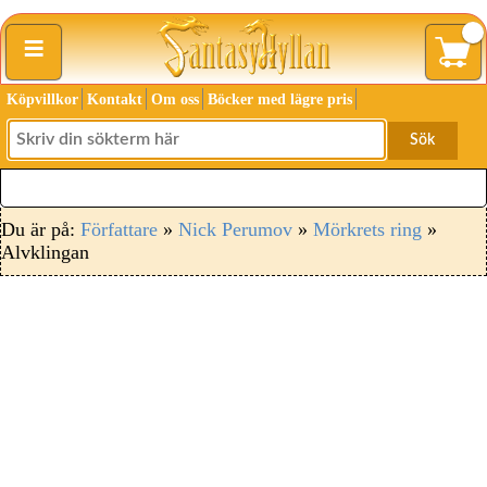
≡
Köpvillkor
Kontakt
Om oss
Böcker med lägre pris
Sök
Du är på:
Författare
»
Nick Perumov
»
Mörkrets ring
»
Alvklingan