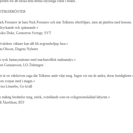
l jorden för att sticka hela denna olyckliga värld i brand...
ITIKERRÖSTER
ck Perumov är bara Nick Perumov och inte Tolkiens efterföljare, men att jämföra med honom. D
dryckande och spännande.«
kiko Duke, Gomorron Sverige, SVT
Svärdens väktare kan allt bli avgrundsdjup fasa.«
ta Olsson, Dagens Nyheter
 rysk fantasymästare med machiavellisk maktanalys.«
örn Gunnarsson, LO-Tidningen
t är en välskriven saga där Tolkiens ande vilar tung. Ingen vet om de andra, deras hemligheter oc
en svepas med i magin.«
isa Lönnebo, Go kväll
 mäktig berättelse tung, mörk, svindlande som en svårgenomskådad labyrint.«
ll Åkerblom, BTJ