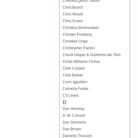
Chelsea Quinn Yarbro
Chris Bunch
Chris Mould
Chris Evans
Christina Brönnestam
Christer Forsberg
Christian Unge
Christopher Paolini
Chuck Hogan & Guillermo del Toro
Cinda Williams Chima
Clive Cussler
Clive Barker
Conn Iggulden
Cornelia Funke
CS Lewis
D
Dan Hörning
D. M. Cornish
Dan Simmons
Dan Brown
Danielle Trussoni