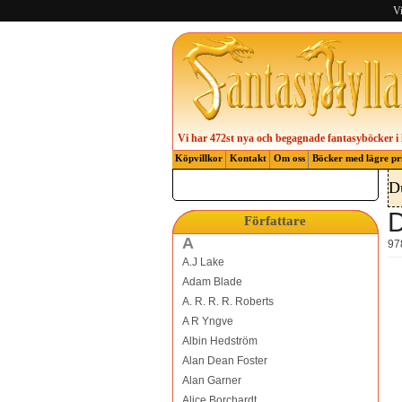
Vi
Vi har 472st nya och begagnade fantasyböcker i 
Köpvillkor
Kontakt
Om oss
Böcker med lägre pr
D
D
Författare
A
97
A.J Lake
Adam Blade
A. R. R. R. Roberts
A R Yngve
Albin Hedström
Alan Dean Foster
Alan Garner
Alice Borchardt