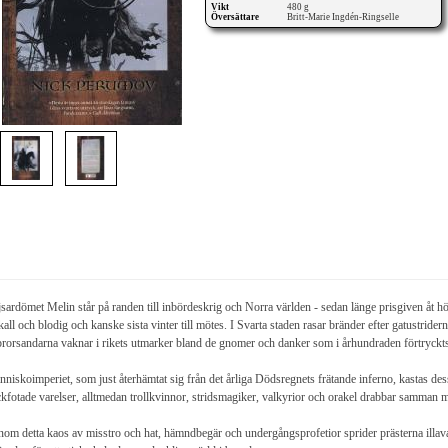
Vikt
480 g
Översättare
Britt-Marie Ingdén-Ringselle
sardömet Melin står på randen till inbördeskrig och Norra världen - sedan länge prisgiven åt h
kall och blodig och kanske sista vinter till mötes. I Svarta staden rasar bränder efter gatustrid
rorsandarna vaknar i rikets utmarker bland de gnomer och danker som i århundraden förtryckt
niskoimperiet, som just återhämtat sig från det årliga Dödsregnets frätande inferno, kastas d
kfotade varelser, alltmedan trollkvinnor, stridsmagiker, valkyrior och orakel drabbar samman m
om detta kaos av misstro och hat, hämndbegär och undergångsprofetior sprider prästerna illavar