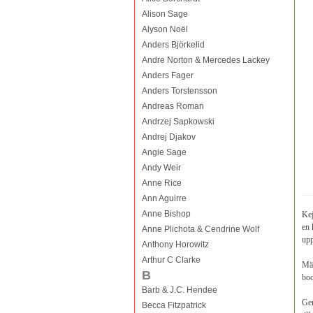
Alison Sage
Alyson Noël
Anders Björkelid
Andre Norton & Mercedes Lackey
Anders Fager
Anders Torstensson
Andreas Roman
Andrzej Sapkowski
Andrej Djakov
Angie Sage
Andy Weir
Anne Rice
Ann Aguirre
Anne Bishop
Kej
en 
Anne Plichota & Cendrine Wolf
upp
Anthony Horowitz
Arthur C Clarke
Män
B
boc
Barb & J.C. Hendee
Gen
Becca Fitzpatrick