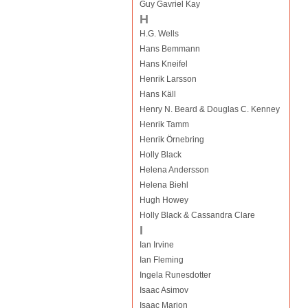
Guy Gavriel Kay
H
H.G. Wells
Hans Bemmann
Hans Kneifel
Henrik Larsson
Hans Käll
Henry N. Beard & Douglas C. Kenney
Henrik Tamm
Henrik Örnebring
Holly Black
Helena Andersson
Helena Biehl
Hugh Howey
Holly Black & Cassandra Clare
I
Ian Irvine
Ian Fleming
Ingela Runesdotter
Isaac Asimov
Isaac Marion