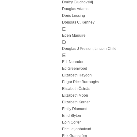
Dmitry Gluchovskij
Douglas Adams
Doris Lessing
Douglas C. Kenney
E
Eden Maguire
D
Douglas J Preston, Lincoln Child
E
E-L Neander
Ed Greenwood
Elizabeth Haydon
Edgar Rice Burroughs
Elisabeth Östnäs
Elizabeth Moon
Elizabeth Kerner
Emily Diamand
Enid Blyton
Eoin Colfer
Eric Leijonhufvud
Erik Granström