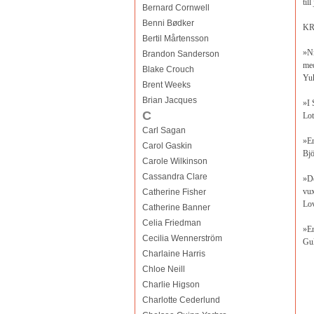
til
Bernard Cornwell
Benni Bødker
KR
Bertil Mårtensson
»Ni
Brandon Sanderson
me
Blake Crouch
Yu
Brent Weeks
Brian Jacques
»I 
C
Lot
Carl Sagan
»En
Carol Gaskin
Bj
Carole Wilkinson
Cassandra Clare
»De
vux
Catherine Fisher
Lov
Catherine Banner
Celia Friedman
»En
Cecilia Wennerström
Gu
Charlaine Harris
Chloe Neill
Charlie Higson
Charlotte Cederlund