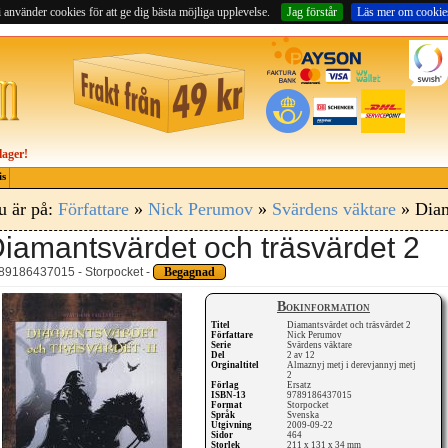
 använder cookies för att ge dig bästa möjliga upplevelse.
Jag förstår
Läs mer om cookie
lager!
is
u är på:
Författare
»
Nick Perumov
»
Svärdens väktare
» Diam
iamantsvärdet och träsvärdet 2
89186437015 - Storpocket -
Begagnad
Bokinformation
Titel
Diamantsvärdet och träsvärdet 2
Författare
Nick Perumov
Serie
Svärdens väktare
Del
2 av 12
Orginaltitel
Almaznyj metj i derevjannyj metj
2
Förlag
Ersatz
ISBN-13
9789186437015
Format
Storpocket
Språk
Svenska
Utgivning
2009-09-22
Sidor
464
Storlek
211 x 131 x 34 mm