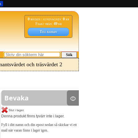
s
0
böcker i kundvagnen:
0
kr
Frakt från:
49
kr
Till kassan
Sök
antsvärdet och träsvärdet 2
Bevaka
Slut i lager.
Denna produkt finns tyvärr inte i lager.
Fyll i ditt namn och din epost nedan så skickar vi ett
mail när varan finns i lager igen.