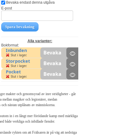
Bevaka endast denna utgåva
E-post
Spara bevakning
Alla varianter:
Bokformat:
Inbunden
Bevaka
Slut i lager.
Storpocket
Bevaka
Slut i lager.
Pocket
Bevaka
Slut i lager.
ögre makter och genomsyrad av inre stridigheter - går
erna mellan magiker och legionärer, medan
s och nästan utplånats av människorna.
essutom in i en långt mer förödande kamp med märkliga
ed både verkliga och inbillade fiender.
slande rykten om att Frälsaren är på väg att nedstiga