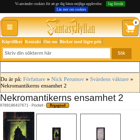
Vi använder cookies för att ge dig bästa möjliga upplevelse.
Jag förstår
Läs mer om cookies
≡
0
Köpvillkor
Kontakt
Om oss
Böcker med lägre pris
Sök
Du är på:
Författare
»
Nick Perumov
»
Svärdens väktare
»
Nekromantikerns ensamhet 2
Nekromantikerns ensamhet 2
9789186437671 - Pocket -
Begagnad