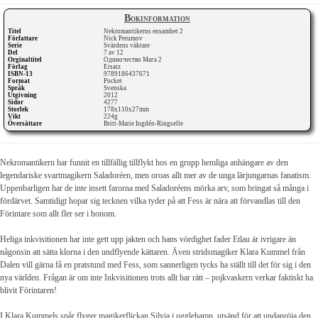
Bokinformation
Titel
Nekromantikerns ensamhet 2
Författare
Nick Perumov
Serie
Svärdens väktare
Del
7 av 12
Orginaltitel
Одиночество Мага 2
Förlag
Ersatz
ISBN-13
9789186437671
Format
Pocket
Språk
Svenska
Utgivning
2012
Sidor
4277
Storlek
178x110x27mm
Vikt
224g
Översättare
Britt-Marie Ingdén-Ringselle
Nekromantikern har funnit en tillfällig tillflykt hos en grupp hemliga anhängare av den
legendariske svartmagikern Saladoréen, men oroas allt mer av de unga lärjungarnas fanatism.
Uppenbarligen har de inte insett farorna med Saladoréens mörka arv, som bringat så många i
fördärvet. Samtidigt hopar sig tecknen vilka tyder på att Fess är nära att förvandlas till den
Förintare som allt fler ser i honom.
Heliga inkvisitionen har inte gett upp jakten och hans vördighet fader Etlau är ivrigare än
någonsin att sätta klorna i den undflyende kättaren. Även stridsmagiker Klara Kummel från
Dalen vill gärna få en pratstund med Fess, som sannerligen tycks ha ställt till det för sig i den
nya världen. Frågan är om inte Inkvisitionen trots allt har rätt – pojkvaskern verkar faktiskt ha
blivit Förintaren!
I Klara Kummels spår flyger magikerflickan Silvia i ugglehamn, utsänd för att undanröja den