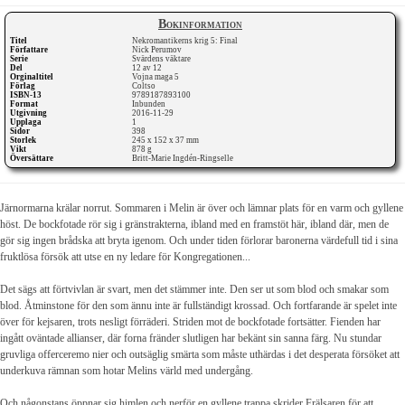
Bokinformation
Titel
Nekromantikerns krig 5: Final
Författare
Nick Perumov
Serie
Svärdens väktare
Del
12 av 12
Orginaltitel
Vojna maga 5
Förlag
Coltso
ISBN-13
9789187893100
Format
Inbunden
Utgivning
2016-11-29
Upplaga
1
Sidor
398
Storlek
245 x 152 x 37 mm
Vikt
878 g
Översättare
Britt-Marie Ingdén-Ringselle
Järnormarna krälar norrut. Sommaren i Melin är över och lämnar plats för en varm och gyllene
höst. De bockfotade rör sig i gränstrakterna, ibland med en framstöt här, ibland där, men de
gör sig ingen brådska att bryta igenom. Och under tiden förlorar baronerna värdefull tid i sina
fruktlösa försök att utse en ny ledare för Kongregationen...
Det sägs att förtvivlan är svart, men det stämmer inte. Den ser ut som blod och smakar som
blod. Åtminstone för den som ännu inte är fullständigt krossad. Och fortfarande är spelet inte
över för kejsaren, trots nesligt förräderi. Striden mot de bockfotade fortsätter. Fienden har
ingått oväntade allianser, där forna fränder slutligen har bekänt sin sanna färg. Nu stundar
gruvliga offerceremo nier och outsäglig smärta som måste uthärdas i det desperata försöket att
underkuva rämnan som hotar Melins värld med undergång.
Och någonstans öppnar sig himlen och nerför en gyllene trappa skrider Frälsaren för att