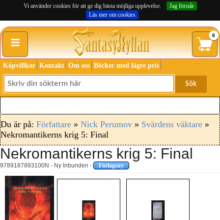
Vi använder cookies för att ge dig bästa möjliga upplevelse.
Jag förstår
Läs mer om cookies
≡
0
Köpvillkor
Kontakt
Om oss
Böcker med lägre pris
Sök
Du är på:
Författare
»
Nick Perumov
»
Svärdens väktare
»
Nekromantikerns krig 5: Final
Nekromantikerns krig 5: Final
9789187893100N - Ny Inbunden -
Förlagsny