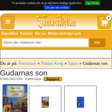
Vi använder cookies för att ge dig bästa möjliga upplevelse.
Jag förstår
Läs mer om cookies
≡
0
Köpvillkor
Kontakt
Om oss
Böcker med lägre pris
Sök
Du är på:
Författare
»
Niklas Krog
»
Janus
» Gudarnas son
Gudarnas son
9789129657265 - Kartonnage -
Begagnad