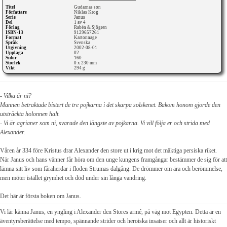
Titel
Gudarnas son
Författare
Niklas Krog
Serie
Janus
Del
1 av 4
Förlag
Rabén & Sjögren
ISBN-13
9129657261
Format
Kartonnage
Språk
Svenska
Utgivning
2002-08-01
Upplaga
02
Sidor
160
Storlek
0 x 230 mm
Vikt
294 g
- Vilka är ni?
Mannen betraktade bistert de tre pojkarna i det skarpa solskenet. Bakom honom gjorde den
utsträckta holonnen halt.
- Vi är agrianer som ni, svarade den längste av pojkarna. Vi vill följa er och strida med
Alexander.
Våren år 334 före Kristus drar Alexander den store ut i krig mot det mäktiga persiska riket.
När Janus och hans vänner får höra om den unge kungens framgångar bestämmer de sig för att
lämna sitt liv som fåraherdar i floden Strumas dalgång. De drömmer om ära och berömmelse,
men möter istället grymhet och död under sin långa vandring.
Det här är första boken om Janus.
Vi lär känna Janus, en yngling i Alexander den Stores armé, på väg mot Egypten. Detta är en
äventyrsberättelse med tempo, spännande strider och heroiska insatser och allt är historiskt