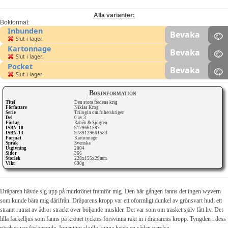
Alla varianter:
Bokformat:
Inbunden
Bevaka
Slut i lager.
Kartonnage
Bevaka
Slut i lager.
Pocket
Bevaka
Slut i lager.
Bokinformation
Titel
Den stora fredens krig
Författare
Niklas Krog
Serie
Trilogin om frihetskrigen
Del
0 av 3
Förlag
Rabén & Sjögren
ISBN-10
9129661587
ISBN-13
9789129661583
Format
Kartonnage
Språk
Svenska
Utgivning
2004
Sidor
366
Storlek
228x155x29mm
Vikt
690g
Dräparen hävde sig upp på murkrönet framför mig. Den här gången fanns det ingen wyvern
som kunde bära mig därifrån. Dräparens kropp var ett oformligt dunkel av grönsvart hud; ett
stramt rutnät av ådror sträckt över böljande muskler. Det var som om träsket själv fått liv. Det
lilla fackelljus som fanns på krönet tycktes försvinna rakt in i dräparens kropp. Tyngden i dess
rörelser var förlamande. Ingenting skulle kunna hejda en sådan varelse.