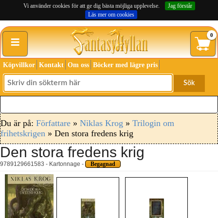
Vi använder cookies för att ge dig bästa möjliga upplevelse.
Jag förstår
Läs mer om cookies
≡
0
Köpvillkor
Kontakt
Om oss
Böcker med lägre pris
Sök
Du är på:
Författare
»
Niklas Krog
»
Trilogin om
frihetskrigen
» Den stora fredens krig
Den stora fredens krig
9789129661583 - Kartonnage -
Begagnad