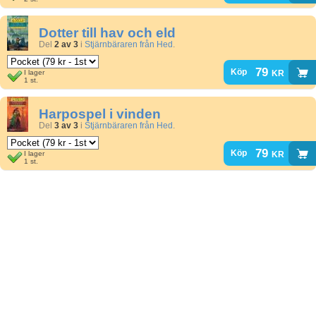
Dotter till hav och eld
Del
2 av 3
i
Stjärnbäraren från Hed
.
79
kr
Köp
I lager
1 st.
Harpospel i vinden
Del
3 av 3
i
Stjärnbäraren från Hed
.
79
kr
Köp
I lager
1 st.