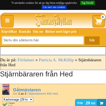
Vi använder cookies för att ge dig bästa möjliga upplevelse.
Jag förstår
Läs mer om cookies
≡
0
Köpvillkor
Kontakt
Om oss
Böcker med lägre pris
Sök
Du är på:
Författare
»
Patricia A. McKillip
» Stjärnbäraren
från Hed
Stjärnbäraren från Hed
Gåtmästaren
Del
1 av 3
i
Stjärnbäraren från Hed
.
29
kr
Köp
I lager
2 st.