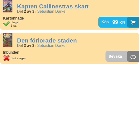
Kapten Callinestras skatt
Del
2 av 3
i
Sebastian Darke
.
Kartonnage
99
kr
Köp
I lager
1 st.
Den förlorade staden
Del
3 av 3
i
Sebastian Darke
.
Inbunden
Bevaka
Slut i lager.