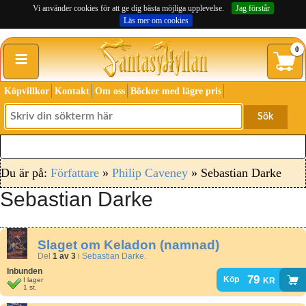
Vi använder cookies för att ge dig bästa möjliga upplevelse.
Jag förstår
Läs mer om cookies
≡
0
Köpvillkor
Kontakt
Om oss
Böcker med lägre pris
Sök
Du är på:
Författare
»
Philip Caveney
» Sebastian Darke
Sebastian Darke
Slaget om Keladon (namnad)
Del
1 av 3
i
Sebastian Darke
.
Inbunden
79
kr
Köp
I lager
1 st.