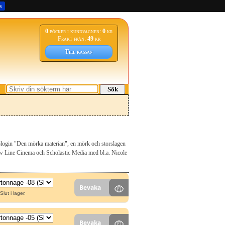
s
0
böcker i kundvagnen:
0
kr
Frakt från:
49
kr
Till kassan
Sök
triologin "Den mörka materian", en mörk och storslagen
New Line Cinema och Scholastic Media med bl.a. Nicole
Bevaka
Slut i lager.
Bevaka