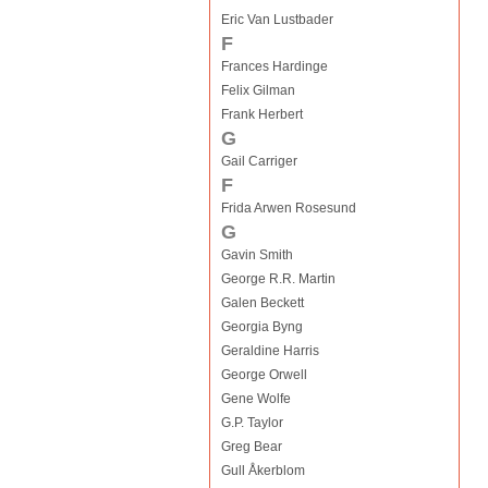
Eric Van Lustbader
F
Frances Hardinge
Felix Gilman
Frank Herbert
G
Gail Carriger
F
Frida Arwen Rosesund
G
Gavin Smith
George R.R. Martin
Galen Beckett
Georgia Byng
Geraldine Harris
George Orwell
Gene Wolfe
G.P. Taylor
Greg Bear
Gull Åkerblom