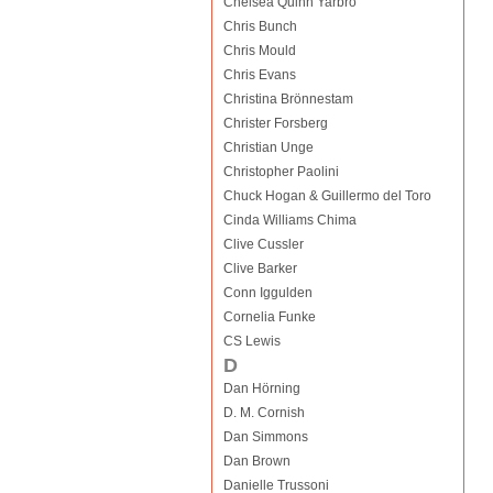
Chelsea Quinn Yarbro
Chris Bunch
Chris Mould
Chris Evans
Christina Brönnestam
Christer Forsberg
Christian Unge
Christopher Paolini
Chuck Hogan & Guillermo del Toro
Cinda Williams Chima
Clive Cussler
Clive Barker
Conn Iggulden
Cornelia Funke
CS Lewis
D
Dan Hörning
D. M. Cornish
Dan Simmons
Dan Brown
Danielle Trussoni