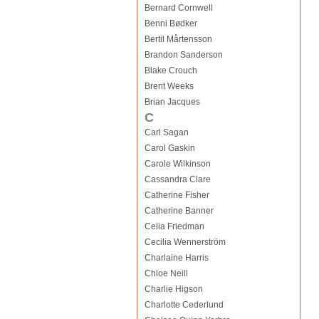
Bernard Cornwell
Benni Bødker
Bertil Mårtensson
Brandon Sanderson
Blake Crouch
Brent Weeks
Brian Jacques
C
Carl Sagan
Carol Gaskin
Carole Wilkinson
Cassandra Clare
Catherine Fisher
Catherine Banner
Celia Friedman
Cecilia Wennerström
Charlaine Harris
Chloe Neill
Charlie Higson
Charlotte Cederlund