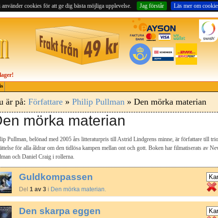
 använder cookies för att ge dig bästa möjliga upplevelse.
Jag förstår
Läs mer om cookie
lager!
is
u är på:
Författare
»
Philip Pullman
» Den mörka materian
en mörka materian
lip Pullman, belönad med 2005 års litteraturpris till Astrid Lindgrens minne, är författare till 
ättelse för alla åldrar om den tidlösa kampen mellan ont och gott. Boken har filmatiserats av 
man och Daniel Craig i rollerna.
Guldkompassen
Del
1 av 3
i
Den mörka materian
.
Den skarpa eggen