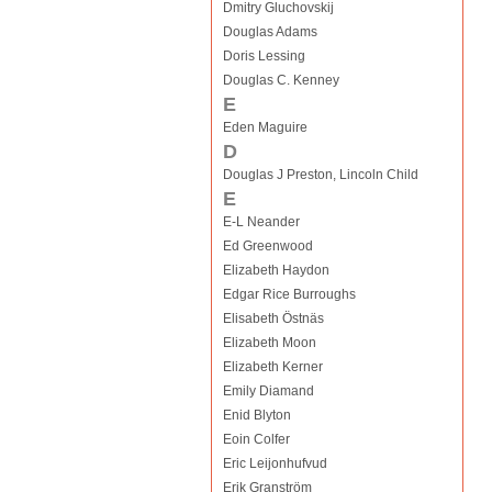
Dmitry Gluchovskij
Douglas Adams
Doris Lessing
Douglas C. Kenney
E
Eden Maguire
D
Douglas J Preston, Lincoln Child
E
E-L Neander
Ed Greenwood
Elizabeth Haydon
Edgar Rice Burroughs
Elisabeth Östnäs
Elizabeth Moon
Elizabeth Kerner
Emily Diamand
Enid Blyton
Eoin Colfer
Eric Leijonhufvud
Erik Granström