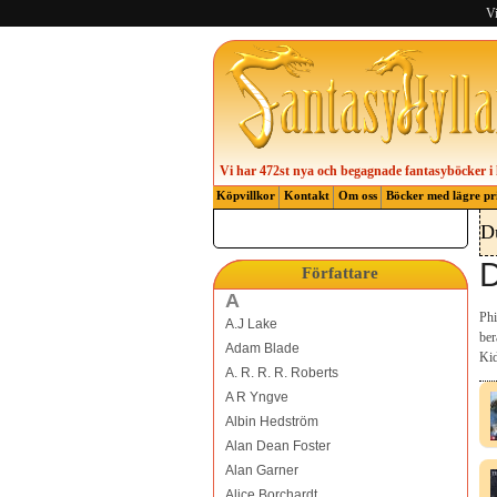
Vi
Vi har 472st nya och begagnade fantasyböcker i 
Köpvillkor
Kontakt
Om oss
Böcker med lägre pr
D
D
Författare
A
Phi
A.J Lake
ber
Adam Blade
Kid
A. R. R. R. Roberts
A R Yngve
Albin Hedström
Alan Dean Foster
Alan Garner
Alice Borchardt