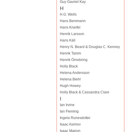
Guy Gavriel Kay
H
H.G. Wells
Hans Bemmann
Hans Kneifel
Henrik Larsson
Hans Käll
Henry N. Beard & Douglas C. Kenney
Henrik Tamm
Henrik Örnebring
Holly Black
Helena Andersson
Helena Biehl
Hugh Howey
Holly Black & Cassandra Clare
I
Ian Irvine
Ian Fleming
Ingela Runesdotter
Isaac Asimov
Isaac Marion