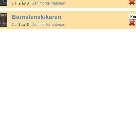
Del
2 av 3
i
Den mörka materian
.
Bärnstenskikaren
Del
3 av 3
i
Den mörka materian
.