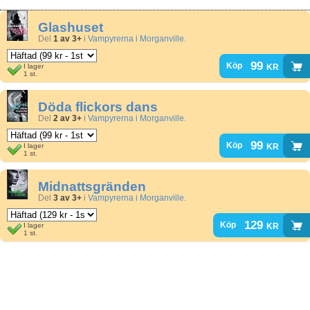
Glashuset
Del
1 av 3+
i
Vampyrerna i Morganville
.
99
kr
Köp
I lager
1 st.
Döda flickors dans
Del
2 av 3+
i
Vampyrerna i Morganville
.
99
kr
Köp
I lager
1 st.
Midnattsgränden
Del
3 av 3+
i
Vampyrerna i Morganville
.
129
kr
Köp
I lager
1 st.