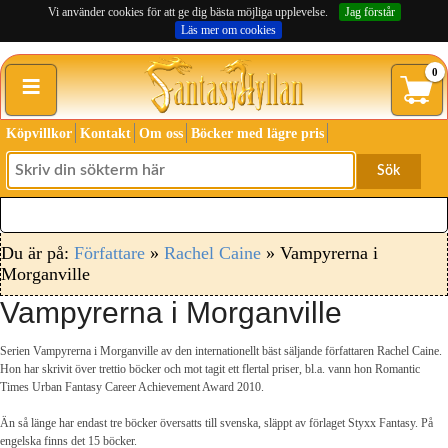
Vi använder cookies för att ge dig bästa möjliga upplevelse.
Jag förstår
Läs mer om cookies
≡
0
Köpvillkor
Kontakt
Om oss
Böcker med lägre pris
Sök
Du är på:
Författare
»
Rachel Caine
» Vampyrerna i
Morganville
Vampyrerna i Morganville
Serien Vampyrerna i Morganville av den internationellt bäst säljande författaren Rachel Caine.
Hon har skrivit över trettio böcker och mot tagit ett flertal priser, bl.a. vann hon Romantic
Times Urban Fantasy Career Achievement Award 2010.
Än så länge har endast tre böcker översatts till svenska, släppt av förlaget Styxx Fantasy. På
engelska finns det 15 böcker.