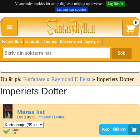
Vi använder cookies för att ge dig bästa möjliga upplevelse.
Jag förstår
Läs mer om cookies
≡
0
Köpvillkor
Kontakt
Om oss
Böcker med lägre pris
Sök
Du är på:
Författare
»
Raymond E Feist
» Imperiets Dotter
Imperiets Dotter
Maras list
Del
1 av 6
i
Imperiets Dotter
.
99
kr
Köp
I lager
2 st.