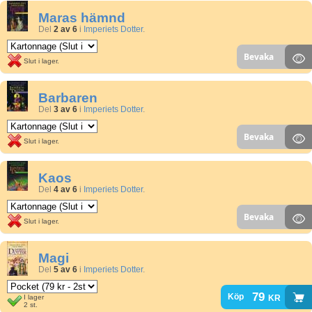
Maras hämnd
Del
2 av 6
i
Imperiets Dotter
.
Bevaka
Slut i lager.
Barbaren
Del
3 av 6
i
Imperiets Dotter
.
Bevaka
Slut i lager.
Kaos
Del
4 av 6
i
Imperiets Dotter
.
Bevaka
Slut i lager.
Magi
Del
5 av 6
i
Imperiets Dotter
.
79
kr
Köp
I lager
2 st.