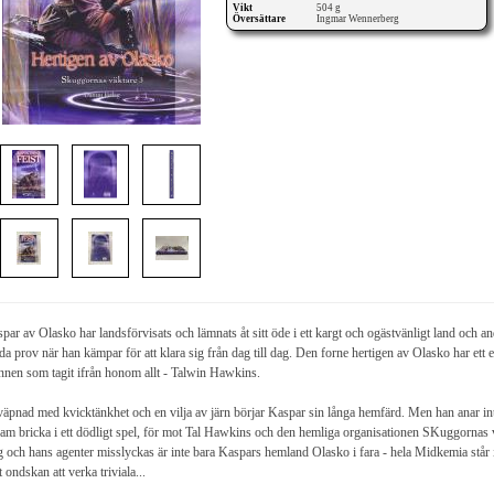
Vikt
504 g
Översättare
Ingmar Wennerberg
par av Olasko har landsförvisats och lämnats åt sitt öde i ett kargt och ogästvänligt land och an
da prov när han kämpar för att klara sig från dag till dag. Den forne hertigen av Olasko har et
nen som tagit ifrån honom allt - Talwin Hawkins.
äpnad med kvicktänkhet och en vilja av järn börjar Kaspar sin långa hemfärd. Men han anar inte a
am bricka i ett dödligt spel, för mot Tal Hawkins och den hemliga organisationen SKuggornas vä
 och hans agenter misslyckas är inte bara Kaspars hemland Olasko i fara - hela Midkemia står
 ondskan att verka triviala...