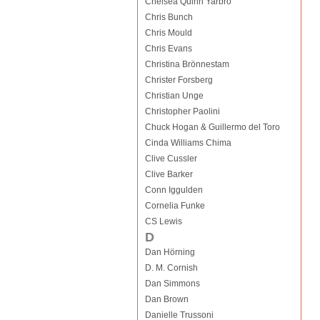
Chelsea Quinn Yarbro
Chris Bunch
Chris Mould
Chris Evans
Christina Brönnestam
Christer Forsberg
Christian Unge
Christopher Paolini
Chuck Hogan & Guillermo del Toro
Cinda Williams Chima
Clive Cussler
Clive Barker
Conn Iggulden
Cornelia Funke
CS Lewis
D
Dan Hörning
D. M. Cornish
Dan Simmons
Dan Brown
Danielle Trussoni