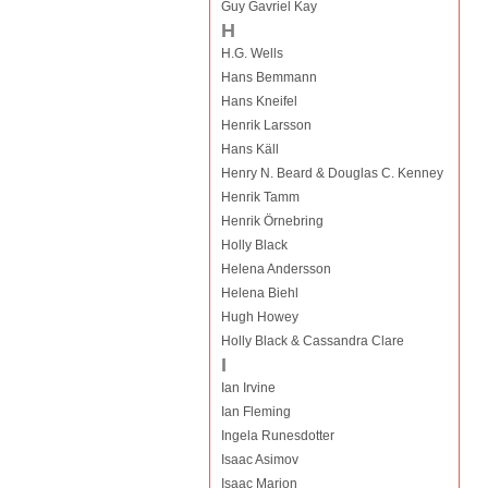
Guy Gavriel Kay
H
H.G. Wells
Hans Bemmann
Hans Kneifel
Henrik Larsson
Hans Käll
Henry N. Beard & Douglas C. Kenney
Henrik Tamm
Henrik Örnebring
Holly Black
Helena Andersson
Helena Biehl
Hugh Howey
Holly Black & Cassandra Clare
I
Ian Irvine
Ian Fleming
Ingela Runesdotter
Isaac Asimov
Isaac Marion