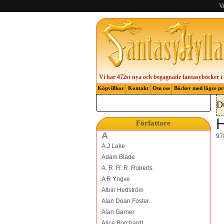
Vi
Vi har 472st nya och begagnade fantasyböcker i 
Köpvillkor
Kontakt
Om oss
Böcker med lägre pr
D
H
Författare
A
97
A.J Lake
Adam Blade
A. R. R. R. Roberts
A R Yngve
Albin Hedström
Alan Dean Foster
Alan Garner
Alice Borchardt