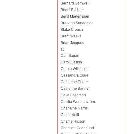
Bernard Cornwell
Benni Bødker
Bertil Mårtensson
Brandon Sanderson
Blake Crouch
Brent Weeks
Brian Jacques
C
Carl Sagan
Carol Gaskin
Carole Wilkinson
Cassandra Clare
Catherine Fisher
Catherine Banner
Celia Friedman
Cecilia Wennerström
Charlaine Harris
Chloe Neill
Charlie Higson
Charlotte Cederlund