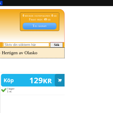
s
0
böcker i kundvagnen:
0
kr
Frakt från:
49
kr
Till kassan
Sök
 Hertigen av Olasko
129
kr
Köp
I lager
1 st.