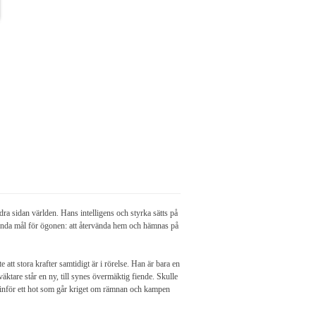
dra sidan världen. Hans intelligens och styrka sätts på
t enda mål för ögonen: att återvända hem och hämnas på
tt stora krafter samtidigt är i rörelse. Han är bara en
ktare står en ny, till synes övermäktig fiende. Skulle
 inför ett hot som går kriget om rämnan och kampen