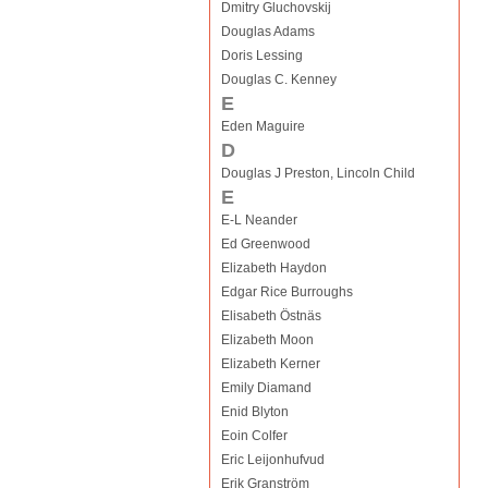
Dmitry Gluchovskij
Douglas Adams
Doris Lessing
Douglas C. Kenney
E
Eden Maguire
D
Douglas J Preston, Lincoln Child
E
E-L Neander
Ed Greenwood
Elizabeth Haydon
Edgar Rice Burroughs
Elisabeth Östnäs
Elizabeth Moon
Elizabeth Kerner
Emily Diamand
Enid Blyton
Eoin Colfer
Eric Leijonhufvud
Erik Granström