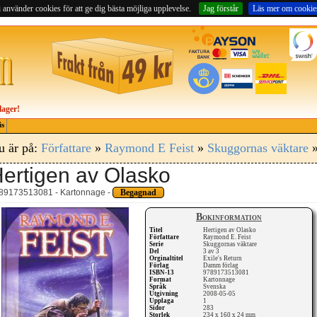
 använder cookies för att ge dig bästa möjliga upplevelse.
Jag förstår
Läs mer om cookie
lager!
is
u är på:
Författare
»
Raymond E Feist
»
Skuggornas väktare
»
ertigen av Olasko
89173513081 - Kartonnage -
Begagnad
Bokinformation
Titel
Hertigen av Olasko
Författare
Raymond E. Feist
Serie
Skuggornas väktare
Del
3 av 3
Orginaltitel
Exile's Return
Förlag
Damm förlag
ISBN-13
9789173513081
Format
Kartonnage
Språk
Svenska
Utgivning
2008-05-05
Upplaga
1
Sidor
283
Storlek
234 x 160 x 24 mm