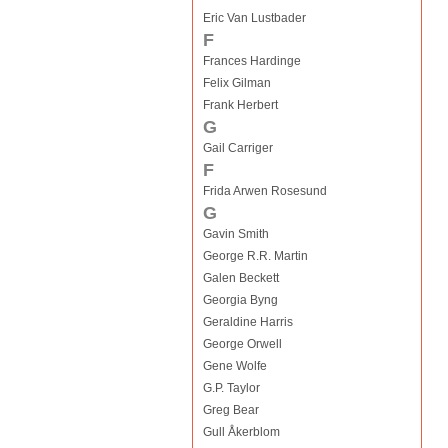
Eric Van Lustbader
F
Frances Hardinge
Felix Gilman
Frank Herbert
G
Gail Carriger
F
Frida Arwen Rosesund
G
Gavin Smith
George R.R. Martin
Galen Beckett
Georgia Byng
Geraldine Harris
George Orwell
Gene Wolfe
G.P. Taylor
Greg Bear
Gull Åkerblom