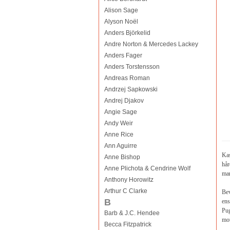
Alison Sage
Alyson Noël
Anders Björkelid
Andre Norton & Mercedes Lackey
Anders Fager
Anders Torstensson
Andreas Roman
Andrzej Sapkowski
Andrej Djakov
Angie Sage
Andy Weir
Anne Rice
Ann Aguirre
Kas
Anne Bishop
hår
Anne Plichota & Cendrine Wolf
man
Anthony Horowitz
Arthur C Clarke
Bev
B
ens
Pug
Barb & J.C. Hendee
mot
Becca Fitzpatrick