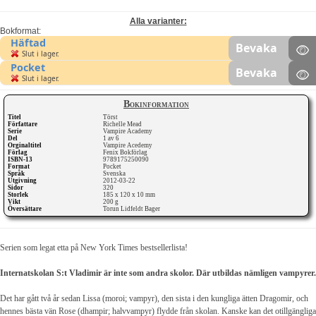
Alla varianter:
Bokformat:
Häftad
Bevaka
Slut i lager.
Pocket
Bevaka
Slut i lager.
Bokinformation
Titel
Törst
Författare
Richelle Mead
Serie
Vampire Academy
Del
1 av 6
Orginaltitel
Vampire Acedemy
Förlag
Fenix Bokförlag
ISBN-13
9789175250090
Format
Pocket
Språk
Svenska
Utgivning
2012-03-22
Sidor
320
Storlek
185 x 120 x 10 mm
Vikt
200 g
Översättare
Torun Lidfeldt Bager
Serien som legat etta på New York Times bestsellerlista!
Internatskolan S:t Vladimir är inte som andra skolor. Där utbildas nämligen vampyrer.
Det har gått två år sedan Lissa (moroi; vampyr), den sista i den kungliga ätten Dragomir, och
hennes bästa vän Rose (dhampir; halvvampyr) flydde från skolan. Kanske kan det otillgängliga