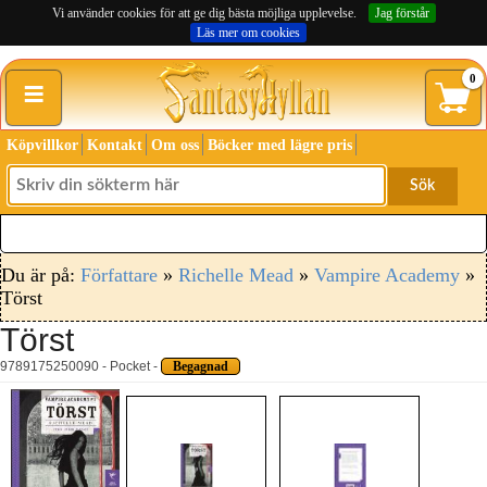
Vi använder cookies för att ge dig bästa möjliga upplevelse.
Jag förstår
Läs mer om cookies
≡
0
Köpvillkor
Kontakt
Om oss
Böcker med lägre pris
Sök
Du är på:
Författare
»
Richelle Mead
»
Vampire Academy
»
Törst
Törst
9789175250090 - Pocket -
Begagnad