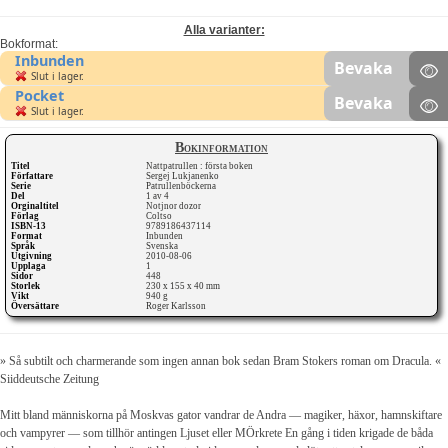
Alla varianter:
Bokformat:
Inbunden
Bevaka
Slut i lager.
Pocket
Bevaka
Slut i lager.
Bokinformation
Titel
Nattpatrullen : första boken
Författare
Sergej Lukjanenko
Serie
Patrullenböckerna
Del
1 av 4
Orginaltitel
Notjnor dozor
Förlag
Coltso
ISBN-13
9789186437114
Format
Inbunden
Språk
Svenska
Utgivning
2010-08-06
Upplaga
1
Sidor
448
Storlek
230 x 155 x 40 mm
Vikt
940 g
Översättare
Roger Karlsson
» Så subtilt och charmerande som ingen annan bok sedan Bram Stokers roman om Dracula. «
Siiddeutsche Zeitung
Mitt bland människorna på Moskvas gator vandrar de Andra — magiker, häxor, hamnskiftare
och vampyrer — som tillhör antingen Ljuset eller MÖrkrete En gång i tiden krigade de båda