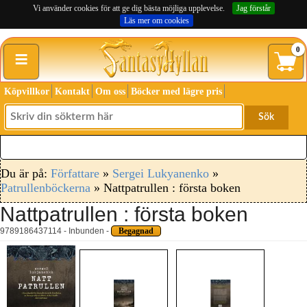
Vi använder cookies för att ge dig bästa möjliga upplevelse.
Jag förstår
Läs mer om cookies
≡
0
Köpvillkor
Kontakt
Om oss
Böcker med lägre pris
Sök
Du är på:
Författare
»
Sergei Lukyanenko
»
Patrullenböckerna
» Nattpatrullen : första boken
Nattpatrullen : första boken
9789186437114 - Inbunden -
Begagnad