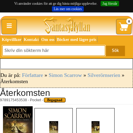
Vi använder cookies för att ge dig bästa möjliga upplevelse.
Jag förstår
Läs mer om cookies
≡
0
Köpvillkor
Kontakt
Om oss
Böcker med lägre pris
Sök
Du är på:
Författare
»
Simon Scarrow
»
Silverörnserien
»
Återkomsten
Återkomsten
9789175453538 - Pocket -
Begagnad