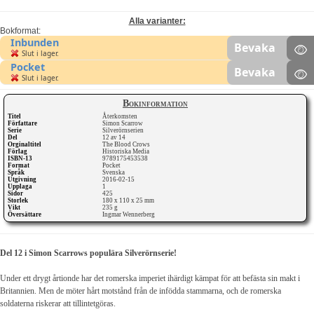
Alla varianter:
Bokformat:
Inbunden
Bevaka
Slut i lager.
Pocket
Bevaka
Slut i lager.
Bokinformation
Titel
Återkomsten
Författare
Simon Scarrow
Serie
Silverörnserien
Del
12 av 14
Orginaltitel
The Blood Crows
Förlag
Historiska Media
ISBN-13
9789175453538
Format
Pocket
Språk
Svenska
Utgivning
2016-02-15
Upplaga
1
Sidor
425
Storlek
180 x 110 x 25 mm
Vikt
235 g
Översättare
Ingmar Wennerberg
Del 12 i Simon Scarrows populära Silverörnserie!
Under ett drygt årtionde har det romerska imperiet ihärdigt kämpat för att befästa sin makt i
Britannien. Men de möter hårt motstånd från de infödda stammarna, och de romerska
soldaterna riskerar att tillintetgöras.