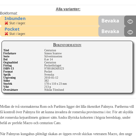
Alla varianter:
Bokformat:
Inbunden
Bevaka
Slut i lager.
Pocket
Bevaka
Slut i lager.
Bokinformation
Titel
Centurion
Författare
Simon Scarrow
Serie
Silverörnserien
Del
8 av 14
Orginaltitel
Centurion
Förlag
Pocketförlaget
ISBN-13
9789186369323
Format
Pocket
Språk
Svenska
Utgivning
2010-05-12
Sidor
382
Storlek
178 x 110 x 23 mm
Vikt
213 g
Översättare
Niklas Törnlund
Mellan de två stormakterna Rom och Parthien ligger det lilla ökenriket Palmyra. Partherna vill
få kontroll över Palmyra för att kunna invadera de romerska provinserna i öst. För att skydda
det romerska kejsardömets gränser sätts Andra illyriska kohorten i högsta beredskap, under
befäl av prefekt Macro och centurion Cato.
När Palmyras kungahus plötsligt skakas av öppen revolt skickas veteranen Macro, den unge