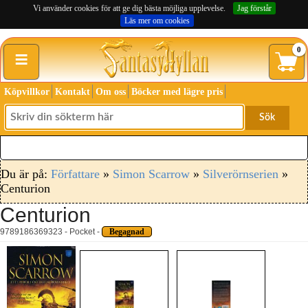
Vi använder cookies för att ge dig bästa möjliga upplevelse.
Jag förstår
Läs mer om cookies
≡
0
Köpvillkor
Kontakt
Om oss
Böcker med lägre pris
Sök
Du är på:
Författare
»
Simon Scarrow
»
Silverörnserien
»
Centurion
Centurion
9789186369323 - Pocket -
Begagnad