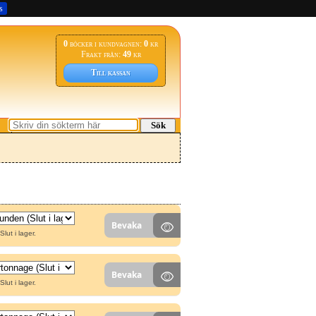
s
0
böcker i kundvagnen:
0
kr
Frakt från:
49
kr
Till kassan
Sök
Bevaka
Slut i lager.
Bevaka
Slut i lager.