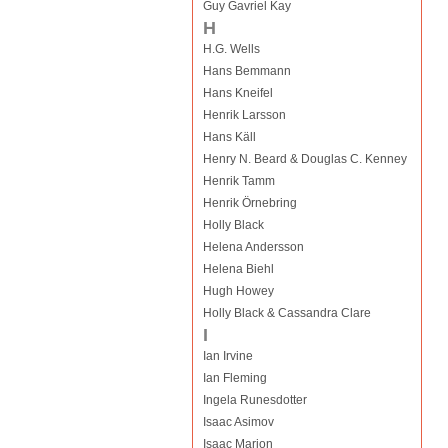
Guy Gavriel Kay
H
H.G. Wells
Hans Bemmann
Hans Kneifel
Henrik Larsson
Hans Käll
Henry N. Beard & Douglas C. Kenney
Henrik Tamm
Henrik Örnebring
Holly Black
Helena Andersson
Helena Biehl
Hugh Howey
Holly Black & Cassandra Clare
I
Ian Irvine
Ian Fleming
Ingela Runesdotter
Isaac Asimov
Isaac Marion