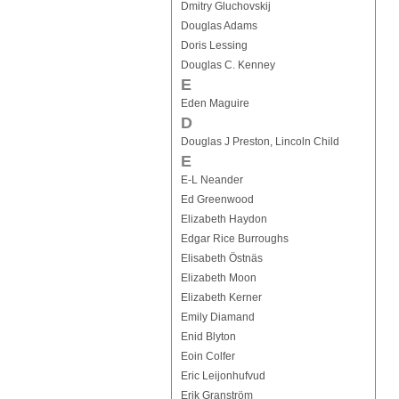
Dmitry Gluchovskij
Douglas Adams
Doris Lessing
Douglas C. Kenney
E
Eden Maguire
D
Douglas J Preston, Lincoln Child
E
E-L Neander
Ed Greenwood
Elizabeth Haydon
Edgar Rice Burroughs
Elisabeth Östnäs
Elizabeth Moon
Elizabeth Kerner
Emily Diamand
Enid Blyton
Eoin Colfer
Eric Leijonhufvud
Erik Granström