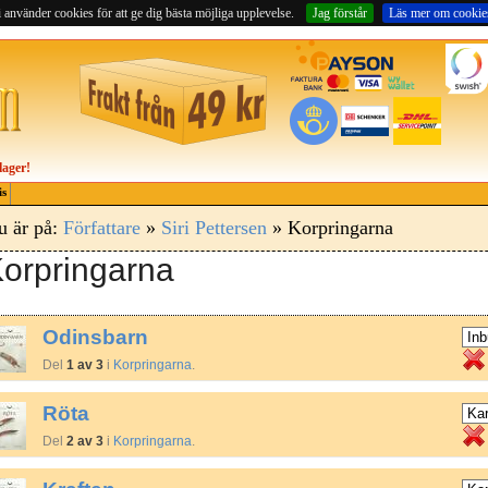
 använder cookies för att ge dig bästa möjliga upplevelse.
Jag förstår
Läs mer om cookie
lager!
is
u är på:
Författare
»
Siri Pettersen
» Korpringarna
orpringarna
Odinsbarn
Del
1 av 3
i
Korpringarna
.
Röta
Del
2 av 3
i
Korpringarna
.