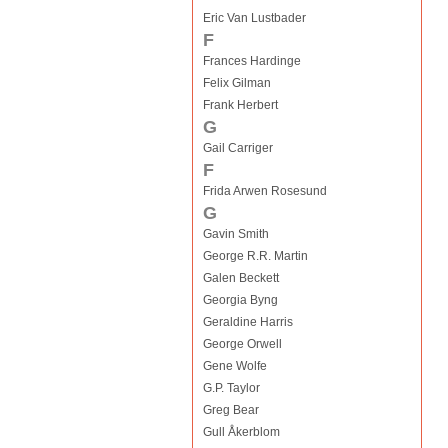
Eric Van Lustbader
F
Frances Hardinge
Felix Gilman
Frank Herbert
G
Gail Carriger
F
Frida Arwen Rosesund
G
Gavin Smith
George R.R. Martin
Galen Beckett
Georgia Byng
Geraldine Harris
George Orwell
Gene Wolfe
G.P. Taylor
Greg Bear
Gull Åkerblom