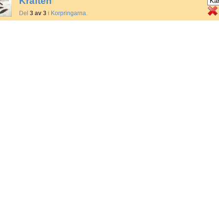
Kraften
Del
3 av 3
i
Korpringarna
.