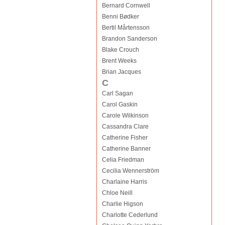
Bernard Cornwell
Benni Bødker
Bertil Mårtensson
Brandon Sanderson
Blake Crouch
Brent Weeks
Brian Jacques
C
Carl Sagan
Carol Gaskin
Carole Wilkinson
Cassandra Clare
Catherine Fisher
Catherine Banner
Celia Friedman
Cecilia Wennerström
Charlaine Harris
Chloe Neill
Charlie Higson
Charlotte Cederlund