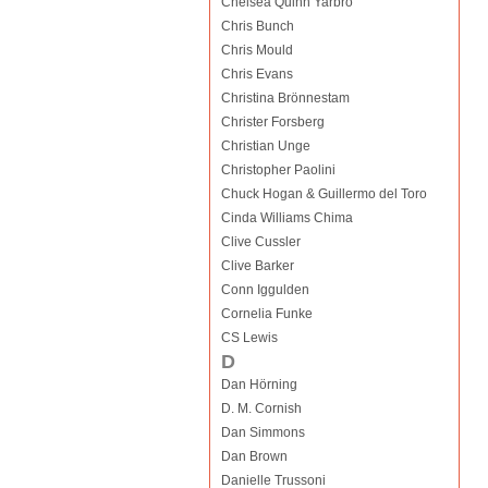
Chelsea Quinn Yarbro
Chris Bunch
Chris Mould
Chris Evans
Christina Brönnestam
Christer Forsberg
Christian Unge
Christopher Paolini
Chuck Hogan & Guillermo del Toro
Cinda Williams Chima
Clive Cussler
Clive Barker
Conn Iggulden
Cornelia Funke
CS Lewis
D
Dan Hörning
D. M. Cornish
Dan Simmons
Dan Brown
Danielle Trussoni