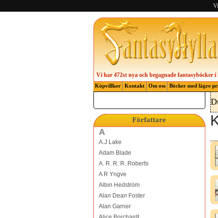
Vi
Vi har 472st nya och begagnade fantasyböcker i 
Köpvillkor
Kontakt
Om oss
Böcker med lägre pr
D
K
Författare
A
A.J Lake
Adam Blade
A. R. R. R. Roberts
A R Yngve
Albin Hedström
Alan Dean Foster
Alan Garner
Alice Borchardt