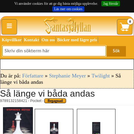
Vi använder cookies för att ge dig bästa möjliga upplevelse.
Jag förstår
Läs mer om cookies
≡
0
Köpvillkor
Kontakt
Om oss
Böcker med lägre pris
Sök
Du är på:
Författare
»
Stephanie Meyer
»
Twilight
» Så
länge vi båda andas
Så länge vi båda andas
9789132158421 - Pocket -
Begagnad