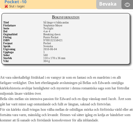
Pocket -10
Bevaka
Slut i lager.
Bokinformation
Titel
Så länge vi båda andas
Författare
Stephenie Meyer
Serie
Twilight
Del
4 av 4
Orginaltitel
Breaking dawn
Förlag
Ponto Pocket
ISBN
9789132158421
Format
Pocket
Språk
Svenska
Utgivning
2010-06-04
Upplaga
1
Sidor
560
Storlek
110 x 178 x 36 mm
Vikt
304 g
Att vara oåterkalleligt förälskad i en vampyr är som en fantasi och en mardröm i en allt
farligare verklighet. Den hett efterlängtade avslutningen på Bellas och Edwards omöjliga
kärlekshistoria avslöjar hemligheter och mysterier i denna romantiska saga som har förtrollat
miljontals läsare världen över.
Bella slits mellan sin intensiva passion för Edward och en djup vänskap med Jacob. Året som
gått har varit minst sagt omtumlande och fullt av längtan, saknad och förtvivlan.
För sin kärleks skull tvingas hon välha mellan de odödligas mörka och förföriska värld eller att
fortsätta vara varm, mänsklig och levande. Hennes val sätter igång en kedja av händelser som
kommer att få oanade och förödande konsekvenser för alla inblandade.