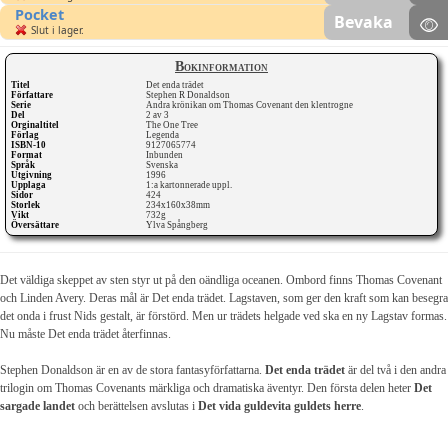
Pocket
Bevaka
Slut i lager.
Bokinformation
Titel
Det enda trädet
Författare
Stephen R Donaldson
Serie
Andra krönikan om Thomas Covenant den klentrogne
Del
2 av 3
Orginaltitel
The One Tree
Förlag
Legenda
ISBN-10
9127065774
Format
Inbunden
Språk
Svenska
Utgivning
1996
Upplaga
1:a kartonnerade uppl.
Sidor
424
Storlek
234x160x38mm
Vikt
732g
Översättare
Ylva Spångberg
Det väldiga skeppet av sten styr ut på den oändliga oceanen. Ombord finns Thomas Covenant
och Linden Avery. Deras mål är Det enda trädet. Lagstaven, som ger den kraft som kan besegra
det onda i frust Nids gestalt, är förstörd. Men ur trädets helgade ved ska en ny Lagstav formas.
Nu måste Det enda trädet återfinnas.
Stephen Donaldson är en av de stora fantasyförfattarna.
Det enda trädet
är del två i den andra
trilogin om Thomas Covenants märkliga och dramatiska äventyr. Den första delen heter
Det
sargade landet
och berättelsen avslutas i
Det vida guldevita guldets herre
.