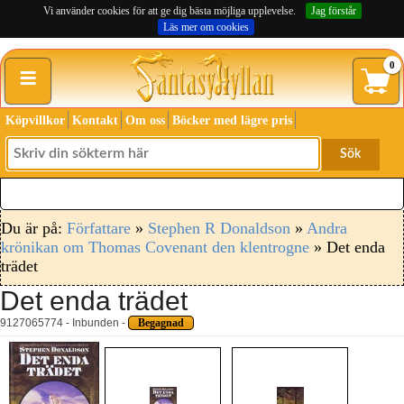
Vi använder cookies för att ge dig bästa möjliga upplevelse.
Jag förstår
Läs mer om cookies
≡
0
Köpvillkor
Kontakt
Om oss
Böcker med lägre pris
Sök
Du är på:
Författare
»
Stephen R Donaldson
»
Andra
krönikan om Thomas Covenant den klentrogne
» Det enda
trädet
Det enda trädet
9127065774 - Inbunden -
Begagnad