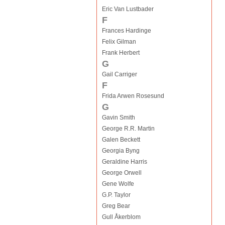
Eric Van Lustbader
F
Frances Hardinge
Felix Gilman
Frank Herbert
G
Gail Carriger
F
Frida Arwen Rosesund
G
Gavin Smith
George R.R. Martin
Galen Beckett
Georgia Byng
Geraldine Harris
George Orwell
Gene Wolfe
G.P. Taylor
Greg Bear
Gull Åkerblom