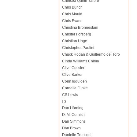
Chelsea Quinn Yarbro
Chris Bunch
Chris Mould
Chris Evans
Christina Brönnestam
Christer Forsberg
Christian Unge
Christopher Paolini
Chuck Hogan & Guillermo del Toro
Cinda Williams Chima
Clive Cussler
Clive Barker
Conn Iggulden
Cornelia Funke
CS Lewis
D
Dan Hörning
D. M. Cornish
Dan Simmons
Dan Brown
Danielle Trussoni