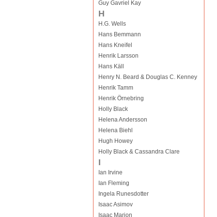
Guy Gavriel Kay
H
H.G. Wells
Hans Bemmann
Hans Kneifel
Henrik Larsson
Hans Käll
Henry N. Beard & Douglas C. Kenney
Henrik Tamm
Henrik Örnebring
Holly Black
Helena Andersson
Helena Biehl
Hugh Howey
Holly Black & Cassandra Clare
I
Ian Irvine
Ian Fleming
Ingela Runesdotter
Isaac Asimov
Isaac Marion