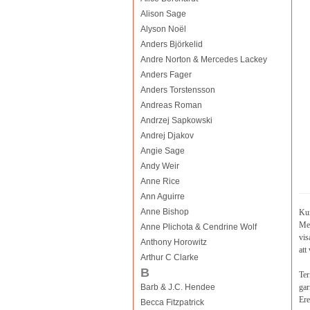
Alison Sage
Alyson Noël
Anders Björkelid
Andre Norton & Mercedes Lackey
Anders Fager
Anders Torstensson
Andreas Roman
Andrzej Sapkowski
Andrej Djakov
Angie Sage
Andy Weir
Anne Rice
Ann Aguirre
Anne Bishop
Kun
Men
Anne Plichota & Cendrine Wolf
vis
Anthony Horowitz
att
Arthur C Clarke
B
Ter
Barb & J.C. Hendee
gar
Ere
Becca Fitzpatrick