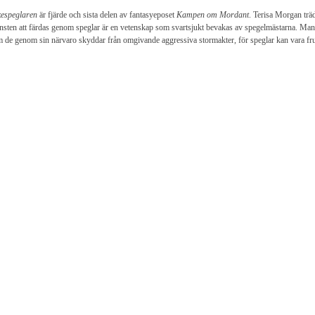
espeglaren
är fjärde och sista delen av fantasyeposet
Kampen om Mordant
. Terisa Morgan trä
sten att färdas genom speglar är en vetenskap som svartsjukt bevakas av spegelmästarna. Man had
 de genom sin närvaro skyddar från omgivande aggressiva stormakter, för speglar kan vara fr