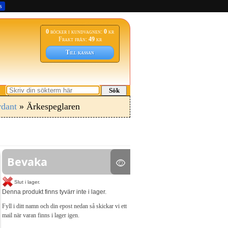
s
0
böcker i kundvagnen:
0
kr
Frakt från:
49
kr
Till kassan
Sök
dant
» Ärkespeglaren
Bevaka
Slut i lager.
Denna produkt finns tyvärr inte i lager.
Fyll i ditt namn och din epost nedan så skickar vi ett
mail när varan finns i lager igen.