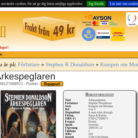
 använder cookies för att ge dig bästa möjliga upplevelse.
Jag förstår
Läs mer om cookie
lager!
is
u är på:
Författare
»
Stephen R Donaldson
»
Kampen om Mor
rkespeglaren
89127068971 - Pocket -
Begagnad
Bokinformation
Titel
Ärkespeglaren
Författare
Stephen Donaldson
Serie
Kampen om Mordant
Del
4 av 4
Orginaltitel
A man rides through
Förlag
Natur & Kultur
ISBN-13
9789127068971
Format
Pocket
Språk
Svenska
Utgivning
1998-01-12
Upplaga
1
Sidor
320
Storlek
178x110x20mm