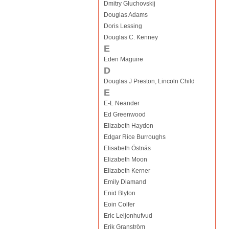
Dmitry Gluchovskij
Douglas Adams
Doris Lessing
Douglas C. Kenney
E
Eden Maguire
D
Douglas J Preston, Lincoln Child
E
E-L Neander
Ed Greenwood
Elizabeth Haydon
Edgar Rice Burroughs
Elisabeth Östnäs
Elizabeth Moon
Elizabeth Kerner
Emily Diamand
Enid Blyton
Eoin Colfer
Eric Leijonhufvud
Erik Granström