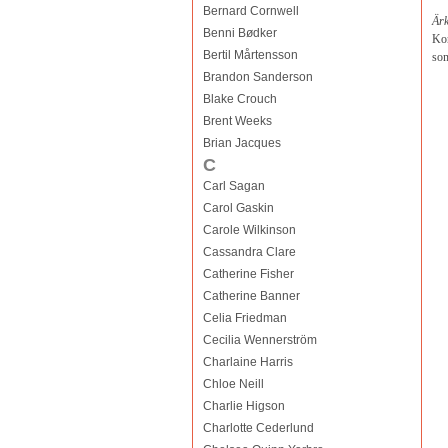
Bernard Cornwell
Ärk
Benni Bødker
Kon
Bertil Mårtensson
som
Brandon Sanderson
Blake Crouch
Brent Weeks
Brian Jacques
C
Carl Sagan
Carol Gaskin
Carole Wilkinson
Cassandra Clare
Catherine Fisher
Catherine Banner
Celia Friedman
Cecilia Wennerström
Charlaine Harris
Chloe Neill
Charlie Higson
Charlotte Cederlund