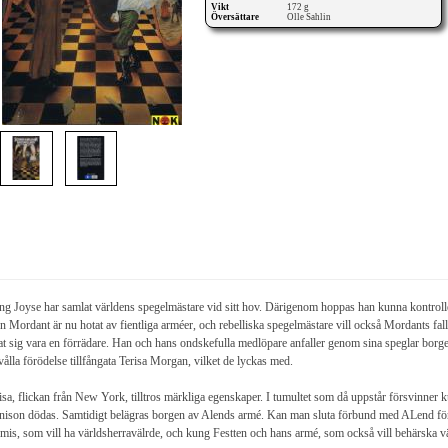
Vikt
172 g
Översättare
Olle Sahlin
g Joyse har samlat världens spegelmästare vid sitt hov. Därigenom hoppas han kunna kontroll
 Mordant är nu hotat av fientliga arméer, och rebelliska spegelmästare vill också Mordants fal
at sig vara en förrädare. Han och hans ondskefulla medlöpare anfaller genom sina speglar borg
 vålla förödelse tillfångata Terisa Morgan, vilket de lyckas med.
isa, flickan från New York, tilltros märkliga egenskaper. I tumultet som då uppstår försvinner
nison dödas. Samtidigt belägras borgen av Alends armé. Kan man sluta förbund med ALend för at
mis, som vill ha världsherravälrde, och kung Festten och hans armé, som också vill behärsk