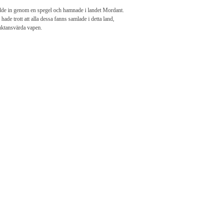
dde in genom en spegel och hamnade i landet Mordant.
e trott att alla dessa fanns samlade i detta land,
uktansvärda vapen.