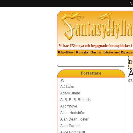
Vi
Vi har 472st nya och begagnade fantasyböcker i 
Köpvillkor
Kontakt
Om oss
Böcker med lägre pr
D
Ä
Författare
A
97
A.J Lake
Adam Blade
A. R. R. R. Roberts
A R Yngve
Albin Hedström
Alan Dean Foster
Alan Garner
Alice Borchardt