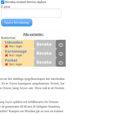
Bevaka endast denna utgåva
E-post
Spara bevakning
Alla varianter:
Bokformat:
Inbunden
Bevaka
Slut i lager.
Kartonnage
Bevaka
Slut i lager.
Pocket
Bevaka
Slut i lager.
era att den märkliga spegelkunskapen inte missbrukas.
l. En av Joyses kunnigaste spegelmästare, Eremis, har
en Orison, kung Joyses säte. Deras mål är att förutom
 kung Joyse spårlöst och befälhavaren för Orisons
t gemensamt slå till mot de farligaste fienderna,
a världen? Kampen om Mordant går nu mot sin kulmen.