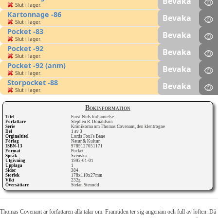
Bevaka
Slut i lager.
Kartonnage -86
Bevaka
Slut i lager.
Pocket -83
Bevaka
Slut i lager.
Pocket -92
Bevaka
Slut i lager.
Pocket -92 (anm)
Bevaka
Slut i lager.
Storpocket -88
Bevaka
Slut i lager.
Bokinformation
Titel
Furst Nids förbannelse
Författare
Stephen R. Donaldson
Serie
Krönikorna om Thomas Covenant, den klentrogne
Del
1 av 3
Orginaltitel
Lords Foul's Bane
Förlag
Natur & Kultur
ISBN-13
9789127051171
Format
Pocket
Språk
Svenska
Utgivning
1992-01-01
Upplaga
1
Sidor
384
Storlek
178x110x27mm
Vikt
232g
Översättare
Stefan Stenudd
Thomas Covenant är författaren alla talar om. Framtiden ter sig angenäm och full av löften. Då