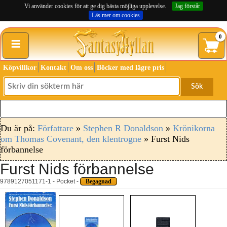
Vi använder cookies för att ge dig bästa möjliga upplevelse.
Jag förstår
Läs mer om cookies
≡
0
Köpvillkor
Kontakt
Om oss
Böcker med lägre pris
Sök
Du är på:
Författare
»
Stephen R Donaldson
»
Krönikorna
om Thomas Covenant, den klentrogne
» Furst Nids
förbannelse
Furst Nids förbannelse
9789127051171-1 - Pocket -
Begagnad