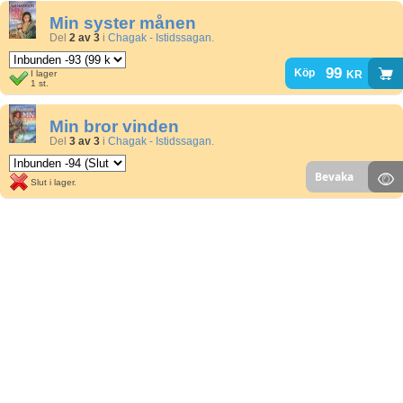
Min syster månen
Del
2 av 3
i
Chagak - Istidssagan
.
99
kr
Köp
I lager
1 st.
Min bror vinden
Del
3 av 3
i
Chagak - Istidssagan
.
Bevaka
Slut i lager.