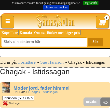
Vi använder cookies för att ge dig bästa möjliga upplevelse.
Jag förstår
Läs mer om cookies
≡
0
Köpvillkor
Kontakt
Om oss
Böcker med lägre pris
Sök
Du är på:
Författare
»
Sue Harrison
» Chagak - Istidssagan
Chagak - Istidssagan
Moder jord, fader himmel
Del
1 av 3
i
Chagak - Istidssagan
.
Bevaka
Slut i lager.