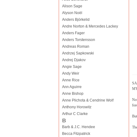
Alison Sage
Alyson Noël
Anders Björkelid
Andre Norton & Mercedes Lackey
Anders Fager
Anders Torstensson
Andreas Roman
Andrzej Sapkowski
Andrej Djakov
Angie Sage
Andy Weir
Anne Rice
SA
Ann Aguirre
MY
Anne Bishop
Now
Anne Plichota & Cendrine Wolf
for
Anthony Horowitz
Arthur C Clarke
But
B
Barb & J.C. Hendee
The
Becca Fitzpatrick