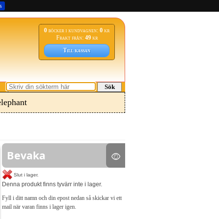
s
0
böcker i kundvagnen:
0
kr
Frakt från:
49
kr
Till kassan
Sök
elephant
Bevaka
Slut i lager.
Denna produkt finns tyvärr inte i lager.
Fyll i ditt namn och din epost nedan så skickar vi ett
mail när varan finns i lager igen.