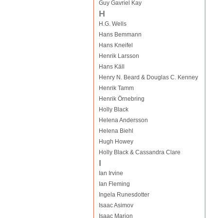
Guy Gavriel Kay
H
H.G. Wells
Hans Bemmann
Hans Kneifel
Henrik Larsson
Hans Käll
Henry N. Beard & Douglas C. Kenney
Henrik Tamm
Henrik Örnebring
Holly Black
Helena Andersson
Helena Biehl
Hugh Howey
Holly Black & Cassandra Clare
I
Ian Irvine
Ian Fleming
Ingela Runesdotter
Isaac Asimov
Isaac Marion