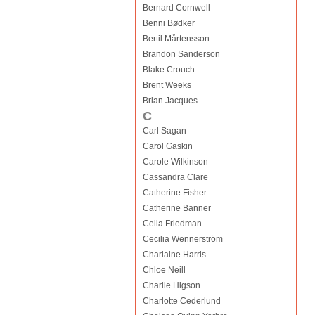
Bernard Cornwell
Benni Bødker
Bertil Mårtensson
Brandon Sanderson
Blake Crouch
Brent Weeks
Brian Jacques
C
Carl Sagan
Carol Gaskin
Carole Wilkinson
Cassandra Clare
Catherine Fisher
Catherine Banner
Celia Friedman
Cecilia Wennerström
Charlaine Harris
Chloe Neill
Charlie Higson
Charlotte Cederlund