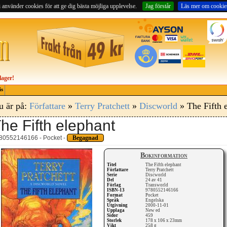
 använder cookies för att ge dig bästa möjliga upplevelse.
Jag förstår
Läs mer om cookie
lager!
is
u är på:
Författare
»
Terry Pratchett
»
Discworld
» The Fifth 
he Fifth elephant
80552146166 - Pocket -
Begagnad
Bokinformation
Titel
The Fifth elephant
Författare
Terry Pratchett
Serie
Discworld
Del
24 av 41
Förlag
Transworld
ISBN-13
9780552146166
Format
Pocket
Språk
Engelska
Utgivning
2000-11-01
Upplaga
New ed
Sidor
459
Storlek
178 x 106 x 23mm
Vikt
258 g