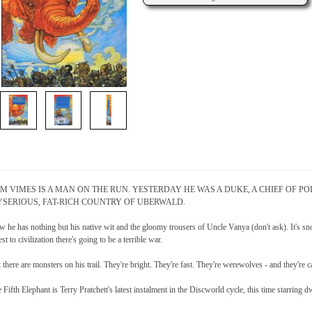
M VIMES IS A MAN ON THE RUN. YESTERDAY HE WAS A DUKE, A CHIEF OF P
SERIOUS, FAT-RICH COUNTRY OF UBERWALD.
 he has nothing but his native wit and the gloomy trousers of Uncle Vanya (don't ask). It's snow
est to civilization there's going to be a terrible war.
 there are monsters on his trail. They're bright. They're fast. They're werewolves - and they're c
 Fifth Elephant is Terry Pratchett's latest instalment in the Discworld cycle, this time starring 