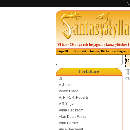
Vi
Vi har 472st nya och begagnade fantasyböcker i 
Köpvillkor
Kontakt
Om oss
Böcker med lägre pr
D
T
Författare
A
97
A.J Lake
Adam Blade
A. R. R. R. Roberts
A R Yngve
Albin Hedström
Alan Dean Foster
Alan Garner
Alice Borchardt