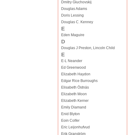
Dmitry Gluchovskij
Douglas Adams
Doris Lessing
Douglas C. Kenney
E
Eden Maguire
D
Douglas J Preston, Lincoln Child
E
E-L Neander
Ed Greenwood
Elizabeth Haydon
Edgar Rice Burroughs
Elisabeth Östnäs
Elizabeth Moon
Elizabeth Kerner
Emily Diamand
Enid Blyton
Eoin Colfer
Eric Leijonhufvud
Erik Granström