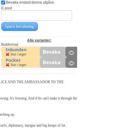
Bevaka endast denna utgåva
E-post
Spara bevakning
Alla varianter:
Bokformat:
Inbunden
Bevaka
Slut i lager.
Pocket
Bevaka
Slut i lager.
OLICE AND THE AMBASSADOR TO THE
ing. It's freezing. And if he can't make it through the
atching up.
dwarfs, diplomacy, intrigue and big lumps of fat.