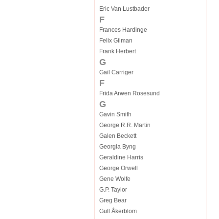
Eric Van Lustbader
F
Frances Hardinge
Felix Gilman
Frank Herbert
G
Gail Carriger
F
Frida Arwen Rosesund
G
Gavin Smith
George R.R. Martin
Galen Beckett
Georgia Byng
Geraldine Harris
George Orwell
Gene Wolfe
G.P. Taylor
Greg Bear
Gull Åkerblom