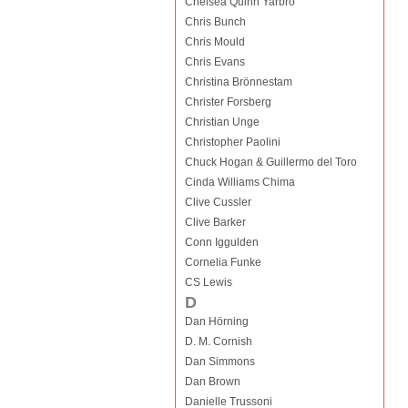
Chelsea Quinn Yarbro
Chris Bunch
Chris Mould
Chris Evans
Christina Brönnestam
Christer Forsberg
Christian Unge
Christopher Paolini
Chuck Hogan & Guillermo del Toro
Cinda Williams Chima
Clive Cussler
Clive Barker
Conn Iggulden
Cornelia Funke
CS Lewis
D
Dan Hörning
D. M. Cornish
Dan Simmons
Dan Brown
Danielle Trussoni