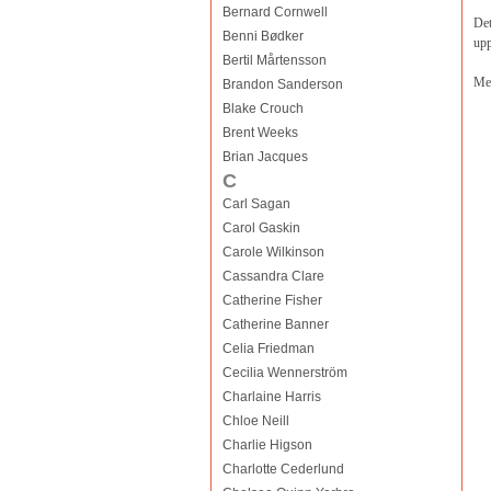
Bernard Cornwell
Det
Benni Bødker
upp
Bertil Mårtensson
Men
Brandon Sanderson
Blake Crouch
Brent Weeks
Brian Jacques
C
Carl Sagan
Carol Gaskin
Carole Wilkinson
Cassandra Clare
Catherine Fisher
Catherine Banner
Celia Friedman
Cecilia Wennerström
Charlaine Harris
Chloe Neill
Charlie Higson
Charlotte Cederlund