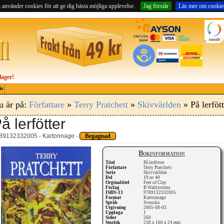
 använder cookies för att ge dig bästa möjliga upplevelse.
Jag förstår
Läs mer om cookie
lager!
is
u är på:
Författare
»
Terry Pratchett
»
Skivvärlden
» På lerfött
å lerfötter
89132332005 - Kartonnage -
Begagnad
Bokinformation
Titel
På lerfötter
Författare
Terry Pratchett
Serie
Skivvärlden
Del
19 av 40
Orginaltitel
Feet of Clay
Förlag
B Wahlströms
ISBN-13
9789132332005
Format
Kartonnage
Språk
Svenska
Utgivning
2005-08-03
Upplaga
1
Sidor
260
Storlek
230 x 160 x 24 mm