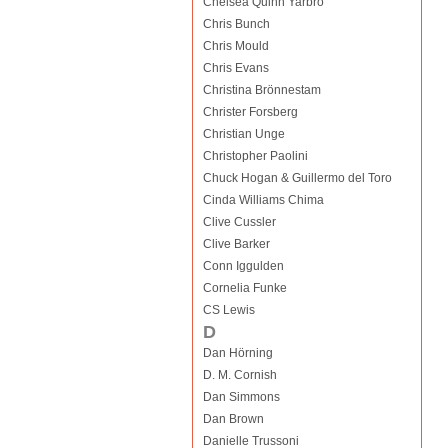
Chelsea Quinn Yarbro
Chris Bunch
Chris Mould
Chris Evans
Christina Brönnestam
Christer Forsberg
Christian Unge
Christopher Paolini
Chuck Hogan & Guillermo del Toro
Cinda Williams Chima
Clive Cussler
Clive Barker
Conn Iggulden
Cornelia Funke
CS Lewis
D
Dan Hörning
D. M. Cornish
Dan Simmons
Dan Brown
Danielle Trussoni