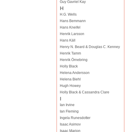
Guy Gavriel Kay
H
H.G. Wells
Hans Bemmann
Hans Kneifel
Henrik Larsson
Hans Käll
Henry N. Beard & Douglas C. Kenney
Henrik Tamm
Henrik Örnebring
Holly Black
Helena Andersson
Helena Biehl
Hugh Howey
Holly Black & Cassandra Clare
I
Ian Irvine
Ian Fleming
Ingela Runesdotter
Isaac Asimov
Isaac Marion