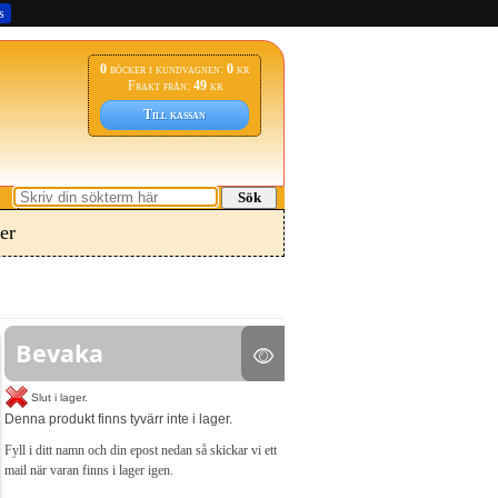
s
0
böcker i kundvagnen:
0
kr
Frakt från:
49
kr
Till kassan
Sök
er
Bevaka
Slut i lager.
Denna produkt finns tyvärr inte i lager.
Fyll i ditt namn och din epost nedan så skickar vi ett
mail när varan finns i lager igen.