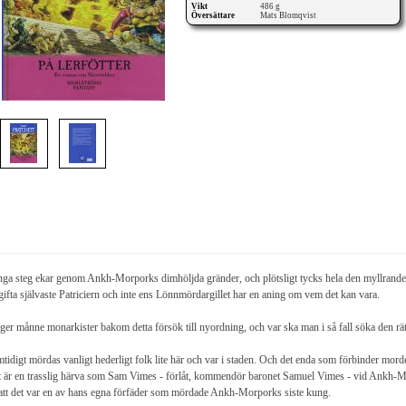
Vikt
486 g
Översättare
Mats Blomqvist
ga steg ekar genom Ankh-Morporks dimhöljda gränder, och plötsligt tycks hela den myllrande 
gifta självaste Patriciern och inte ens Lönnmördargillet har en aning om vem det kan vara.
ger månne monarkister bakom detta försök till nyordning, och var ska man i så fall söka den rät
tidigt mördas vanligt hederligt folk lite här och var i staden. Och det enda som förbinder morden
 är en trasslig härva som Sam Vimes - förlåt, kommendör baronet Samuel Vimes - vid Ankh-Morpo
att det var en av hans egna förfäder som mördade Ankh-Morporks siste kung.