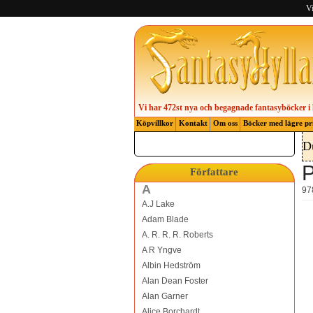
Vi
Vi har 472st nya och begagnade fantasyböcker i 
Köpvillkor
Kontakt
Om oss
Böcker med lägre pr
D
P
Författare
A
97
A.J Lake
Adam Blade
A. R. R. R. Roberts
A R Yngve
Albin Hedström
Alan Dean Foster
Alan Garner
Alice Borchardt