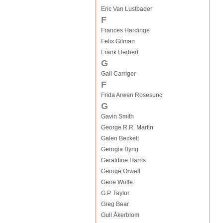
Eric Van Lustbader
F
Frances Hardinge
Felix Gilman
Frank Herbert
G
Gail Carriger
F
Frida Arwen Rosesund
G
Gavin Smith
George R.R. Martin
Galen Beckett
Georgia Byng
Geraldine Harris
George Orwell
Gene Wolfe
G.P. Taylor
Greg Bear
Gull Åkerblom