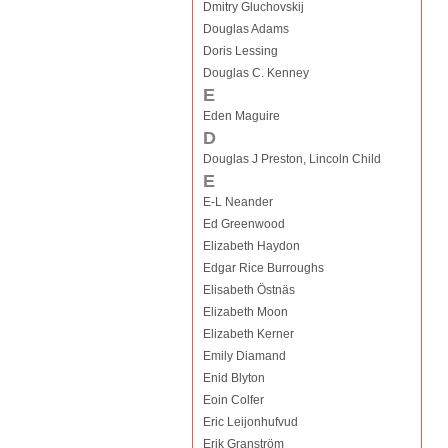
Dmitry Gluchovskij
Douglas Adams
Doris Lessing
Douglas C. Kenney
E
Eden Maguire
D
Douglas J Preston, Lincoln Child
E
E-L Neander
Ed Greenwood
Elizabeth Haydon
Edgar Rice Burroughs
Elisabeth Östnäs
Elizabeth Moon
Elizabeth Kerner
Emily Diamand
Enid Blyton
Eoin Colfer
Eric Leijonhufvud
Erik Granström