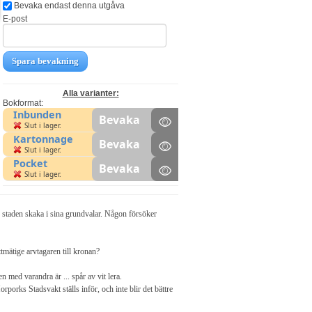
Bevaka endast denna utgåva
E-post
Spara bevakning
Alla varianter:
Bokformat:
Inbunden
Bevaka
Slut i lager.
Kartonnage
Bevaka
Slut i lager.
Pocket
Bevaka
Slut i lager.
staden skaka i sina grundvalar. Någon försöker
tmätige arvtagaren till kronan?
 med varandra är ... spår av vit lera.
rks Stadsvakt ställs inför, och inte blir det bättre