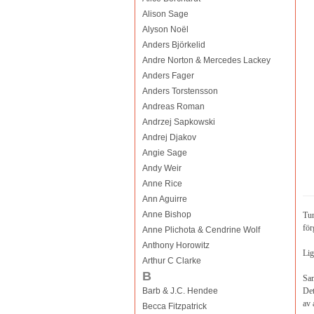
Alison Sage
Alyson Noël
Anders Björkelid
Andre Norton & Mercedes Lackey
Anders Fager
Anders Torstensson
Andreas Roman
Andrzej Sapkowski
Andrej Djakov
Angie Sage
Andy Weir
Anne Rice
Ann Aguirre
Anne Bishop
Tun
för
Anne Plichota & Cendrine Wolf
Anthony Horowitz
Lig
Arthur C Clarke
B
Sam
Barb & J.C. Hendee
Det
av 
Becca Fitzpatrick