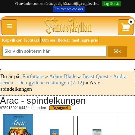
Vi använder cookies för att ge dig bästa möjliga upplevelse.
Jag förstår
Läs mer om cookies
≡
0
Köpvillkor
Kontakt
Om oss
Böcker med lägre pris
Sök
Du är på:
Författare
»
Adam Blade
»
Beast Quest - Andra
serien - Den gyllene rustningen (7-12)
» Arac -
spindelkungen
Arac - spindelkungen
9789150218442 - Inbunden -
Begagnad