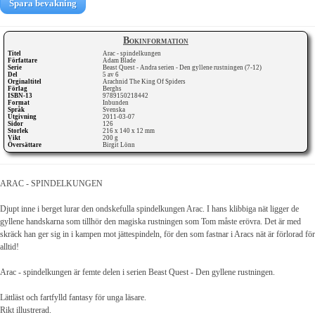
Spara bevakning
Bokinformation
Titel
Arac - spindelkungen
Författare
Adam Blade
Serie
Beast Quest - Andra serien - Den gyllene rustningen (7-12)
Del
5 av 6
Orginaltitel
Arachnid The King Of Spiders
Förlag
Berghs
ISBN-13
9789150218442
Format
Inbunden
Språk
Svenska
Utgivning
2011-03-07
Sidor
126
Storlek
216 x 140 x 12 mm
Vikt
200 g
Översättare
Birgit Lönn
ARAC - SPINDELKUNGEN
Djupt inne i berget lurar den ondskefulla spindelkungen Arac. I hans klibbiga nät ligger de
gyllene handskarna som tillhör den magiska rustningen som Tom måste erövra. Det är med
skräck han ger sig in i kampen mot jättespindeln, för den som fastnar i Aracs nät är förlorad för
alltid!
Arac - spindelkungen är femte delen i serien Beast Quest - Den gyllene rustningen.
Lättläst och fartfylld fantasy för unga läsare.
Rikt illustrerad.