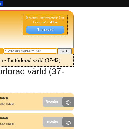
s
0
böcker i kundvagnen:
0
kr
Frakt från:
49
kr
Till kassan
Sök
n - En förlorad värld (37-42)
rlorad värld (37-
unden
Bevaka
Slut i lager.
unden
Bevaka
Slut i lager.