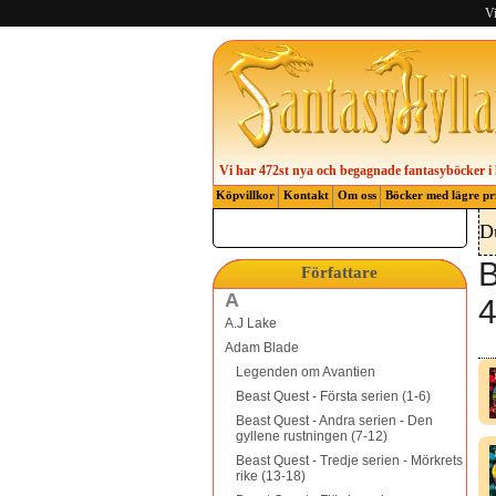
Vi
Vi har 472st nya och begagnade fantasyböcker i 
Köpvillkor
Kontakt
Om oss
Böcker med lägre pr
D
B
Författare
A
4
A.J Lake
Adam Blade
Legenden om Avantien
Beast Quest - Första serien (1-6)
Beast Quest - Andra serien - Den
gyllene rustningen (7-12)
Beast Quest - Tredje serien - Mörkrets
rike (13-18)