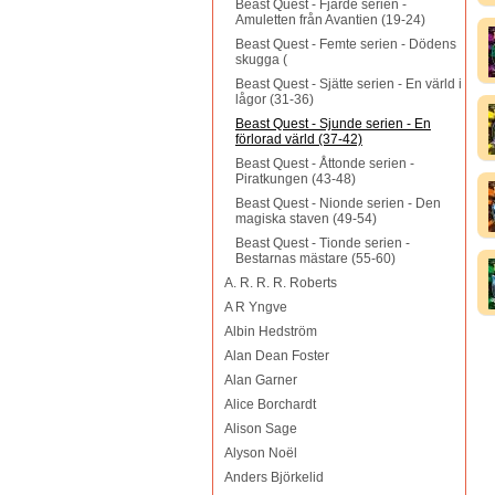
Beast Quest - Fjärde serien -
Amuletten från Avantien (19-24)
Beast Quest - Femte serien - Dödens
skugga (
Beast Quest - Sjätte serien - En värld i
lågor (31-36)
Beast Quest - Sjunde serien - En
förlorad värld (37-42)
Beast Quest - Åttonde serien -
Piratkungen (43-48)
Beast Quest - Nionde serien - Den
magiska staven (49-54)
Beast Quest - Tionde serien -
Bestarnas mästare (55-60)
A. R. R. R. Roberts
A R Yngve
Albin Hedström
Alan Dean Foster
Alan Garner
Alice Borchardt
Alison Sage
Alyson Noël
Anders Björkelid