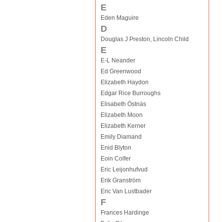
E
Eden Maguire
D
Douglas J Preston, Lincoln Child
E
E-L Neander
Ed Greenwood
Elizabeth Haydon
Edgar Rice Burroughs
Elisabeth Östnäs
Elizabeth Moon
Elizabeth Kerner
Emily Diamand
Enid Blyton
Eoin Colfer
Eric Leijonhufvud
Erik Granström
Eric Van Lustbader
F
Frances Hardinge