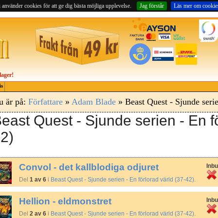
 använder cookies för att ge dig bästa möjliga upplevelse.
Jag förstår
Läs mer om cookie
lager!
is
u är på:
Författare
»
Adam Blade
» Beast Quest - Sjunde serie
east Quest - Sjunde serien - En fö
2)
Convol - det kallblodiga odjuret
Inb
Del
1 av 6
i
Beast Quest - Sjunde serien - En förlorad värld (37-42)
.
Hellion - eldmonstret
Inb
Del
2 av 6
i
Beast Quest - Sjunde serien - En förlorad värld (37-42)
.