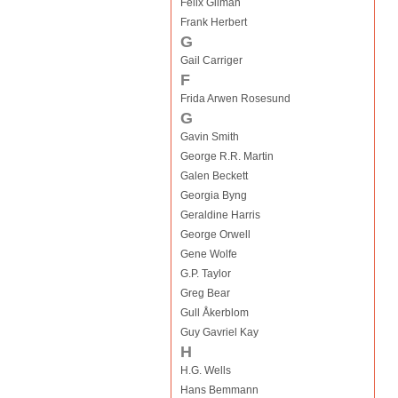
Felix Gilman
Frank Herbert
G
Gail Carriger
F
Frida Arwen Rosesund
G
Gavin Smith
George R.R. Martin
Galen Beckett
Georgia Byng
Geraldine Harris
George Orwell
Gene Wolfe
G.P. Taylor
Greg Bear
Gull Åkerblom
Guy Gavriel Kay
H
H.G. Wells
Hans Bemmann