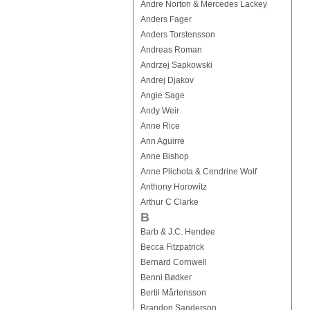
Andre Norton & Mercedes Lackey
Anders Fager
Anders Torstensson
Andreas Roman
Andrzej Sapkowski
Andrej Djakov
Angie Sage
Andy Weir
Anne Rice
Ann Aguirre
Anne Bishop
Anne Plichota & Cendrine Wolf
Anthony Horowitz
Arthur C Clarke
B
Barb & J.C. Hendee
Becca Fitzpatrick
Bernard Cornwell
Benni Bødker
Bertil Mårtensson
Brandon Sanderson