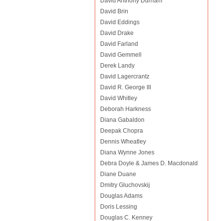
David Anthony Durham
David Brin
David Eddings
David Drake
David Farland
David Gemmell
Derek Landy
David Lagercrantz
David R. George III
David Whitley
Deborah Harkness
Diana Gabaldon
Deepak Chopra
Dennis Wheatley
Diana Wynne Jones
Debra Doyle & James D. Macdonald
Diane Duane
Dmitry Gluchovskij
Douglas Adams
Doris Lessing
Douglas C. Kenney