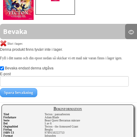
Bevaka
Slut i lager.
Denna produkt finns tyvärr inte i lager.
Fyll i ditt namn och din epost nedan så skickar vi ett mail när varan finns i lager igen.
Bevaka endast denna utgåva
E-post
Spara bevakning
Bokinformation
Titel
Tecton : pansarbesten
Författare
Adam Blade
Serie
Beast Quest Bestarnas mästare
Del
5 av 6
Orginaltitel
Tecton - the Armoured Giant
Förlag
Berghs
ISBN-13
9789150222753
Format
Inbunden