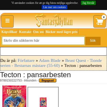
Vi använder cookies för att ge dig bästa möjliga upplevelse.
Jag förstår
Läs mer om cookies
≡
0
Köpvillkor
Kontakt
Om oss
Böcker med lägre pris
Sök
Du är på:
Författare
»
Adam Blade
»
Beast Quest - Tionde
serien - Bestarnas mästare (55-60)
» Tecton : pansarbesten
Tecton : pansarbesten
9789150222753 - Inbunden -
Begagnad