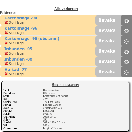
Alla varianter:
Bokformat:
Kartonnage -94
Bevaka
Slut i lager.
Kartonnage -96
Bevaka
Slut i lager.
Kartonnage -96 (obs anm)
Bevaka
Slut i lager.
Inbunden -05
Bevaka
Slut i lager.
Inbunden -00
Bevaka
Slut i lager.
Häftad -77
Bevaka
Slut i lager.
Bokinformation
Titel
Den sista striden
Författare
C S Lewis
Serie
Berättelsen om Narnia
Del
7 av 7
Orginaltitel
The Last Battle
Förlag
Bonnier Carlsen
ISBN-13
9789163846533
Format
Inbunden
Språk
Svenska
Utgivning
2005-09-01
Sidor
191
Storlek
205 x 140 x 20 mm
Vikt
340 g
Översättare
Birgitta Hammar