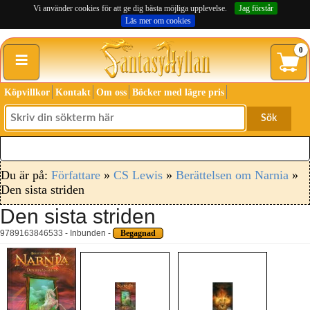
Vi använder cookies för att ge dig bästa möjliga upplevelse.
Jag förstår
Läs mer om cookies
≡
0
Köpvillkor
Kontakt
Om oss
Böcker med lägre pris
Sök
Du är på:
Författare
»
CS Lewis
»
Berättelsen om Narnia
»
Den sista striden
Den sista striden
9789163846533 - Inbunden -
Begagnad