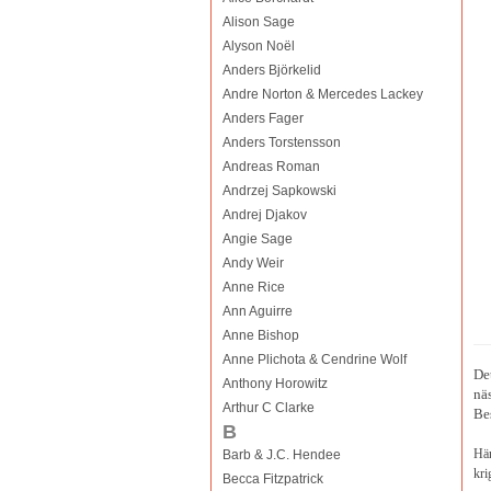
Alison Sage
Alyson Noël
Anders Björkelid
Andre Norton & Mercedes Lackey
Anders Fager
Anders Torstensson
Andreas Roman
Andrzej Sapkowski
Andrej Djakov
Angie Sage
Andy Weir
Anne Rice
Ann Aguirre
Anne Bishop
Anne Plichota & Cendrine Wolf
De
Anthony Horowitz
näs
Arthur C Clarke
Be
B
Här
Barb & J.C. Hendee
kri
Becca Fitzpatrick