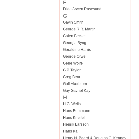
F
Frida Arwen Rosesund
G
Gavin Smith
George R.R. Martin
Galen Beckett
Georgia Byng
Geraldine Harris
George Orwell
Gene Wolfe
G.P. Taylor
Greg Bear
Gull Åkerblom
Guy Gavriel Kay
H
H.G. Wells
Hans Bemmann
Hans Kneifel
Henrik Larsson
Hans Käll
Henry N. Beard & Douglas C. Kenney