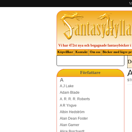
Vi
Vi har 472st nya och begagnade fantasyböcker i 
Köpvillkor
Kontakt
Om oss
Böcker med lägre pr
D
A
Författare
A
97
A.J Lake
Adam Blade
A. R. R. R. Roberts
A R Yngve
Albin Hedström
Alan Dean Foster
Alan Garner
Alice Borchardt