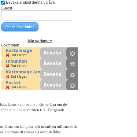
Bevaka endast denna utgåva
E-post
Spara bevakning
Alla varianter:
Bokformat:
Kartonnage
Bevaka
Slut i lager.
Inbunden
Bevaka
Slut i lager.
Kartonnage (anm)
Bevaka
Slut i lager.
Pocket
Bevaka
Slut i lager.
nniska fanns kvar som kunde berätta om de
nde alla i hela världen till - Belgarath
n att rämna; om hur gudar och människor utlämnades åt
ag, som kom att sträcka sig över tidsåldrar.