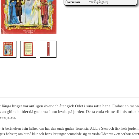
Översättare
Ylva Spångberg
t långa kriget var äntligen över och åter gick Ödet i sina rätta bana. Endast en mä
tan glömda tider då gudarna ännu levde på jorden. Detta enda vittne till historien kä
svärjaren.
 är berättelsen i sin helhet: om hur den onde guden Torak stal Aldurs Sten och fick hela jorde
gets helvete; om hur Aldur och hans lärjungar bemödade sig att vrida Ödet rätt - ett oerhört föret