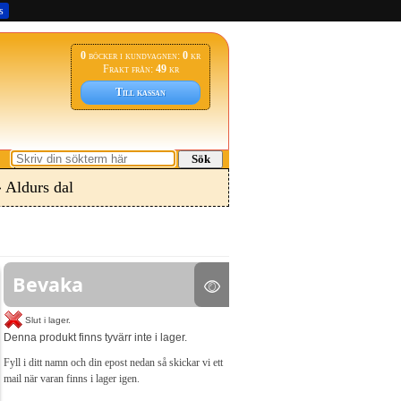
s
0
böcker i kundvagnen:
0
kr
Frakt från:
49
kr
Till kassan
Sök
 Aldurs dal
Bevaka
Slut i lager.
Denna produkt finns tyvärr inte i lager.
Fyll i ditt namn och din epost nedan så skickar vi ett
mail när varan finns i lager igen.