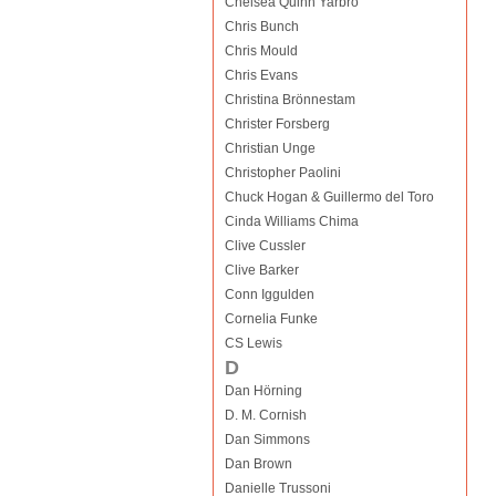
Chelsea Quinn Yarbro
Chris Bunch
Chris Mould
Chris Evans
Christina Brönnestam
Christer Forsberg
Christian Unge
Christopher Paolini
Chuck Hogan & Guillermo del Toro
Cinda Williams Chima
Clive Cussler
Clive Barker
Conn Iggulden
Cornelia Funke
CS Lewis
D
Dan Hörning
D. M. Cornish
Dan Simmons
Dan Brown
Danielle Trussoni