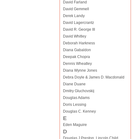
David Farland
David Gemmell
Derek Landy
David Lagercrantz
David R. George III
David Whitley
Deborah Harkness
Diana Gabaldon
Deepak Chopra
Dennis Wheatley
Diana Wynne Jones
Debra Doyle & James D. Macdonald
Diane Duane
Dmitry Gluchovskij
Douglas Adams
Doris Lessing
Douglas C. Kenney
E
Eden Maguire
D
Douglas J Preston, Lincoln Child