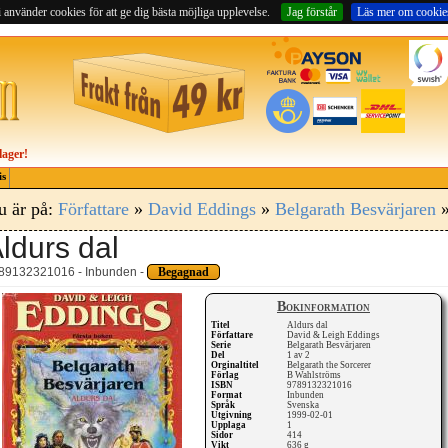
 använder cookies för att ge dig bästa möjliga upplevelse.
Jag förstår
Läs mer om cookie
lager!
is
u är på:
Författare
»
David Eddings
»
Belgarath Besvärjaren
»
ldurs dal
89132321016 - Inbunden -
Begagnad
Bokinformation
Titel
Aldurs dal
Författare
David & Leigh Eddings
Serie
Belgarath Besvärjaren
Del
1 av 2
Orginaltitel
Belgarath the Sorcerer
Förlag
B Wahlströms
ISBN
9789132321016
Format
Inbunden
Språk
Svenska
Utgivning
1999-02-01
Upplaga
1
Sidor
414
Vikt
636 g