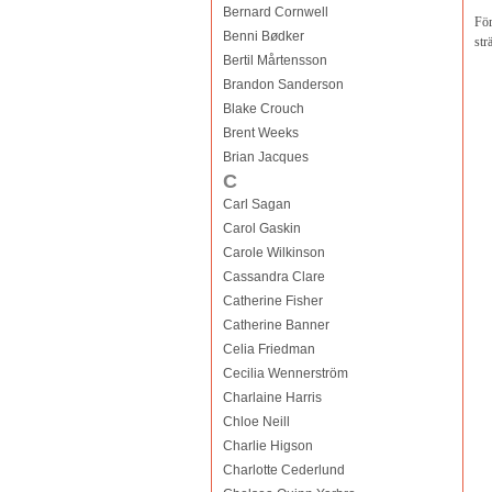
Bernard Cornwell
För
Benni Bødker
str
Bertil Mårtensson
Brandon Sanderson
Blake Crouch
Brent Weeks
Brian Jacques
C
Carl Sagan
Carol Gaskin
Carole Wilkinson
Cassandra Clare
Catherine Fisher
Catherine Banner
Celia Friedman
Cecilia Wennerström
Charlaine Harris
Chloe Neill
Charlie Higson
Charlotte Cederlund