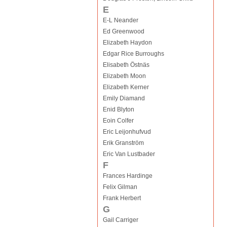
E
E-L Neander
Ed Greenwood
Elizabeth Haydon
Edgar Rice Burroughs
Elisabeth Östnäs
Elizabeth Moon
Elizabeth Kerner
Emily Diamand
Enid Blyton
Eoin Colfer
Eric Leijonhufvud
Erik Granström
Eric Van Lustbader
F
Frances Hardinge
Felix Gilman
Frank Herbert
G
Gail Carriger