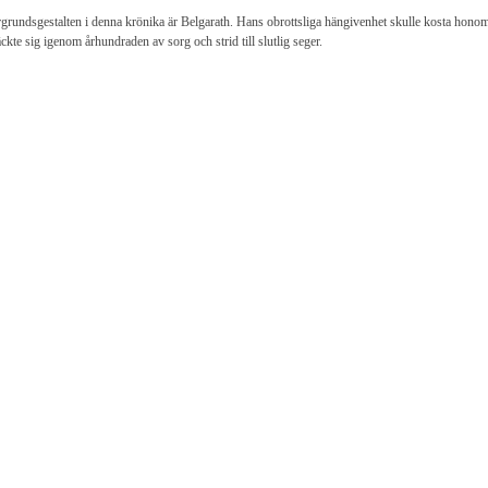
grundsgestalten i denna krönika är Belgarath. Hans obrottsliga hängivenhet skulle kosta honom 
äckte sig igenom århundraden av sorg och strid till slutlig seger.